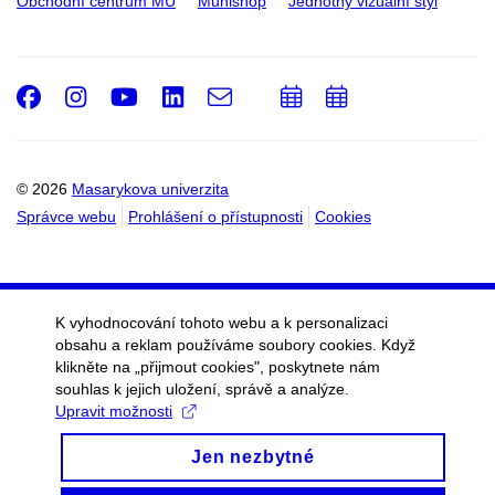
Obchodní centrum MU
Munishop
Jednotný vizuální styl
Facebook
Instagram
Youtube
LinkedIn
e-
Přidat
Přidat
Email
mail
do
do
kalendáře
kalendáře
© 2026
Masarykova univerzita
Správce webu
Prohlášení o přístupnosti
Cookies
K vyhodnocování tohoto webu a k personalizaci
obsahu a reklam používáme soubory cookies. Když
klikněte na „přijmout cookies", poskytnete nám
souhlas k jejich uložení, správě a analýze.
Upravit možnosti
Jen nezbytné