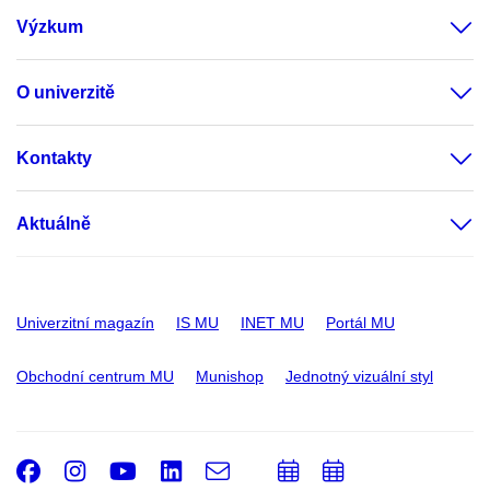
Výzkum
O univerzitě
Kontakty
Aktuálně
Univerzitní magazín
IS MU
INET MU
Portál MU
Obchodní centrum MU
Munishop
Jednotný vizuální styl
Facebook
Instagram
Youtube
LinkedIn
e-
Přidat
Přidat