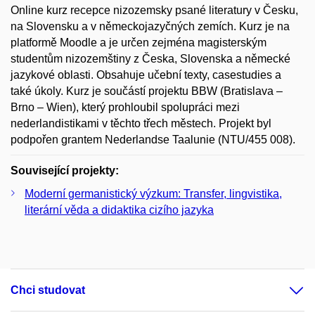
Online kurz recepce nizozemsky psané literatury v Česku,
na Slovensku a v německojazyčných zemích. Kurz je na
platformě Moodle a je určen zejména magisterským
studentům nizozemštiny z Česka, Slovenska a německé
jazykové oblasti. Obsahuje učební texty, casestudies a
také úkoly. Kurz je součástí projektu BBW (Bratislava –
Brno – Wien), který prohloubil spolupráci mezi
nederlandistikami v těchto třech městech. Projekt byl
podpořen grantem Nederlandse Taalunie (NTU/455 008).
Související projekty:
Moderní germanistický výzkum: Transfer, lingvistika,
literární věda a didaktika cizího jazyka
Chci studovat