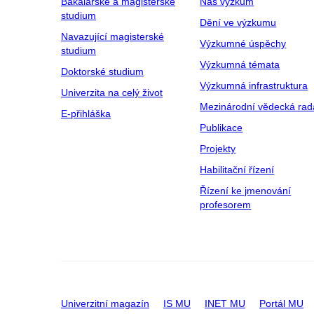
Bakalářské a magisterské
Náš výzkum
studium
Dění ve výzkumu
Navazující magisterské
Výzkumné úspěchy
studium
Výzkumná témata
Doktorské studium
Výzkumná infrastruktura
Univerzita na celý život
Mezinárodní vědecká rad
E-přihláška
Publikace
Projekty
Habilitační řízení
Řízení ke jmenování
profesorem
Univerzitní magazín
IS MU
INET MU
Portál MU