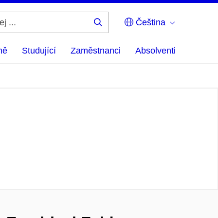
Čeština
Hledej
...
ně
Studující
Zaměstnanci
Absolventi