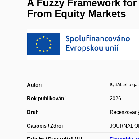
A Fuzzy Framework for R
From Equity Markets
IQBAL Shafqat
Autoři
Rok publikování
2026
Druh
Recenzovaný
Časopis / Zdroj
JOURNAL O