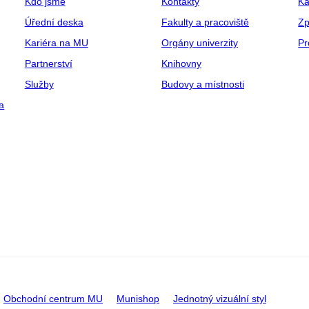
Kdo jsme
Kontakty
Ka
Úřední deska
Fakulty a pracoviště
Zp
Kariéra na MU
Orgány univerzity
Pr
Partnerství
Knihovny
Služby
Budovy a místnosti
a
Obchodní centrum MU
Munishop
Jednotný vizuální styl