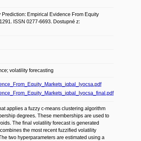
 Prediction: Empirical Evidence From Equity
61-1291. ISSN 0277-6693. Dostupné z:
ce; volatility forecasting
dence_From_Equity_Markets_iqbal_lyocsa.pdf
ence_From_Equity_Markets_iqbal_lyocsa_final.pdf
that applies a fuzzy c-means clustering algorithm
membership degrees. These memberships are used to
oids. The final volatility forecast is generated
bines the most recent fuzzified volatility
 The two hyperparameters are estimated using a