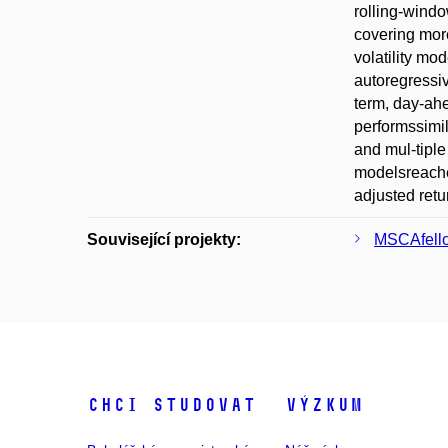
rolling-windo
covering mor
volatility m
autoregressiv
term, day-ah
performssimil
and mul-tiple
modelsreaches
adjusted retu
Související projekty:
MSCAfell
Chci studovat
Výzkum