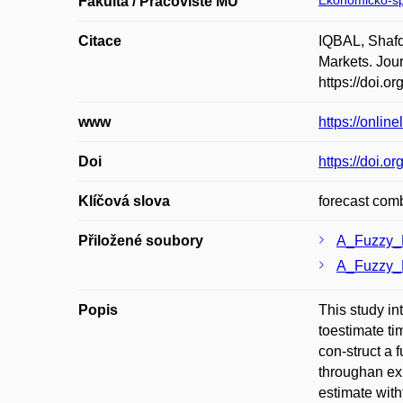
Ekonomicko-sp
Fakulta / Pracoviště MU
Citace
IQBAL, Shafq
Markets. Jour
https://doi.o
www
https://onlin
Doi
https://doi.o
Klíčová slova
forecast comb
Přiložené soubory
A_Fuzzy_F
A_Fuzzy_F
Popis
This study in
toestimate ti
con-struct a f
throughan ex
estimate wit