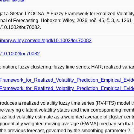
rávní fakulta
at a Štefan LYÓCSA. A Fuzzy Framework for Realized Volatility
nal of Forecasting. Hoboken: Wiley, 2026, roč. 45, č. 3, s. 12
rg/10.1002/for.70082.
elibrary.wiley.com/doi/epdf/10.1002/for.70082
rg/10.1002/for.70082
ination; fuzzy clustering; fuzzy time series; HAR; realized varian
ramework_for_Realized_Volatility_Prediction_Empirical_Evi
ramework_for_Realized_Volatility_Prediction_Empirical_Evid
troduces a realized volatility fuzzy time series (RV-FTS) model 
me-varying c latent volatility states and their corresponding 
uzzified volatility estimate as a weighted average of cluster centr
ponentially weighted moving average (EWMA) mechanism that com
hthe previous forecast, governed by the smoothing parameter ?.