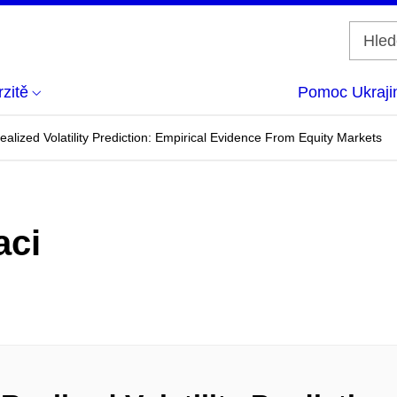
zitě
Pomoc Ukraji
lized Volatility Prediction: Empirical Evidence From Equity Markets
aci