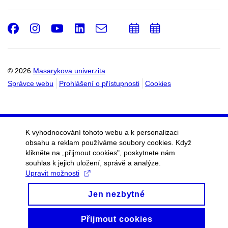
Facebook
Instagram
Youtube
LinkedIn
e-
Přidat
Přidat
Email
mail
do
do
kalendáře
kalendáře
© 2026
Masarykova univerzita
Správce webu
Prohlášení o přístupnosti
Cookies
K vyhodnocování tohoto webu a k personalizaci
obsahu a reklam používáme soubory cookies. Když
klikněte na „přijmout cookies", poskytnete nám
souhlas k jejich uložení, správě a analýze.
Upravit možnosti
Jen nezbytné
Přijmout cookies