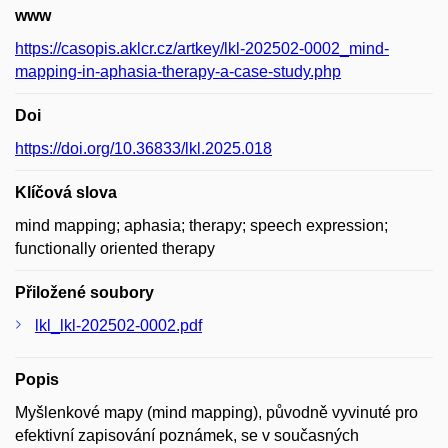
www
https://casopis.aklcr.cz/artkey/lkl-202502-0002_mind-
mapping-in-aphasia-therapy-a-case-study.php
Doi
https://doi.org/10.36833/lkl.2025.018
Klíčová slova
mind mapping; aphasia; therapy; speech expression;
functionally oriented therapy
Přiložené soubory
lkl_lkl-202502-0002.pdf
Popis
Myšlenkové mapy (mind mapping), původně vyvinuté pro
efektivní zapisování poznámek, se v současných