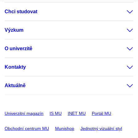
Chci studovat
Výzkum
O univerzitě
Kontakty
Aktuálně
Univerzitní magazín
IS MU
INET MU
Portál MU
Obchodní centrum MU
Munishop
Jednotný vizuální styl