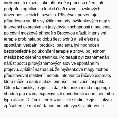
výzkumech ukazují jako přínosné v procesu učení, při
podpoře kognitivních funkcí či při rozvoji jazykových
dovedností v cizích jazycích. Příspěvek prezentuje
případovou studii s využitím metody myšlenkových map v
intervenci expresivních jazykových schopností u pacienta
po cévní mozkové příhodě s Brocovou afázií. Intenzivní
terapie probíhala po dobu šesti týdnů a její efekt na
spontánní verbální produkci pacienta byl hodnocen
bezprostředně po ukončení terapie a znovu po jednom
měsíci bez cíleného tréninku. Po terapii byl zaznamenán
nárůst počtu plnovýznamových slov ve spontánním
projevu. Zjištění naznačují, že myšlenkové mapy mohou
představovat efektivní metodu intervence řečové exprese,
která může u osob s afázií přinášet i motivační aspekt.
Cílem kazuistiky je zjistit, zda je technika mind mappingu
vhodná pro rozvoj expresivních dovedností u nonfluentního
typu afázie. Dílčím cílem kazuistické studie je zjistit, jakým
způsobem je možné danou metodu využít v intervenci.