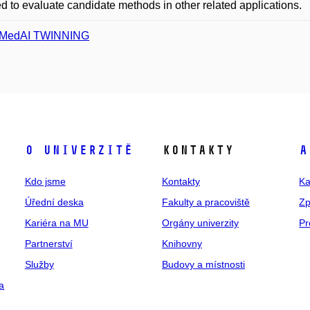
d to evaluate candidate methods in other related applications.
oMedAI TWINNING
O univerzitě
Kontakty
A
Kdo jsme
Kontakty
Ka
Úřední deska
Fakulty a pracoviště
Zp
Kariéra na MU
Orgány univerzity
Pr
Partnerství
Knihovny
Služby
Budovy a místnosti
a