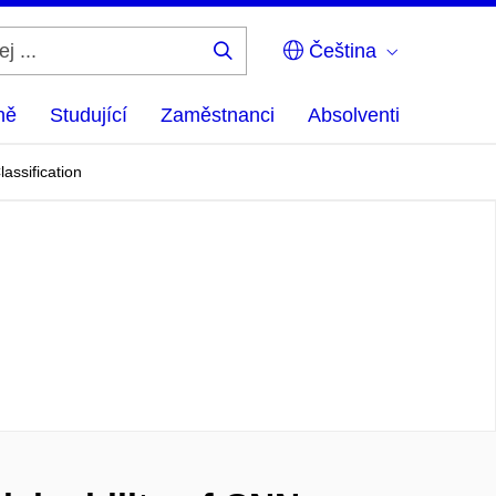
Čeština
Hledej
...
ně
Studující
Zaměstnanci
Absolventi
assification