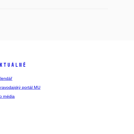
ktuálně
lendář
ravodajský portál MU
o média