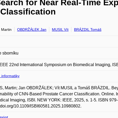
earch for Near Real-Time Expl
Classification
Martin
OBDRŽÁLEK Jan
MUSIL Vít
BRÁZDIL Tomáš
e sborníku
EEE 22nd International Symposium on Biomedical Imaging, IS
 informatiky
, Martin; Jan OBDRŽÁLEK; Vít MUSIL a Tomáš BRÁZDIL. Beyon
nability of CNN-Based Prostate Cancer Classification. Online.
ical Imaging, ISBI. NEW YORK: IEEE, 2025, s. 1-5. ISBN 979-
//doi.org/10.1109/ISBI60581.2025.10980802.
print