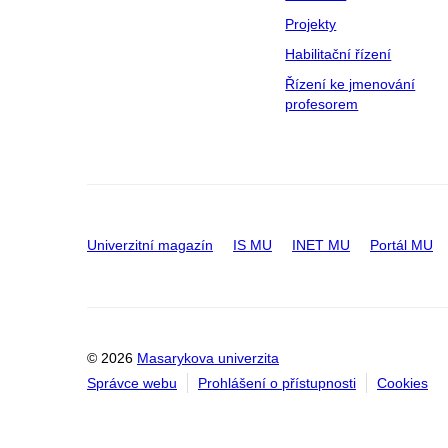
Projekty
Habilitační řízení
Řízení ke jmenování
profesorem
Univerzitní magazín
IS MU
INET MU
Portál MU
© 2026
Masarykova univerzita
Správce webu
Prohlášení o přístupnosti
Cookies