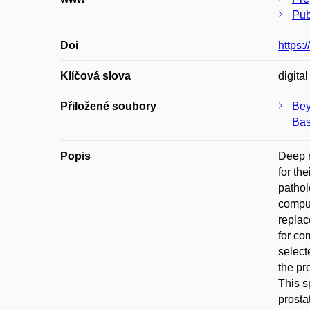
Pub
Doi
https:
Klíčová slova
digita
Přiložené soubory
Bey
Bas
Popis
Deep n
for th
pathol
comput
replac
for co
select
the pr
This s
prosta