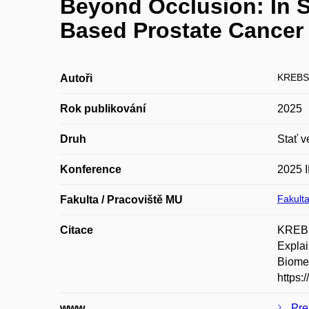
Beyond Occlusion: In S
Based Prostate Cancer 
KREBS 
Autoři
Rok publikování
2025
Druh
Stať v
Konference
2025 I
Fakulta
Fakulta / Pracoviště MU
Citace
KREBS
Explai
Biomed
https:
www
Pre