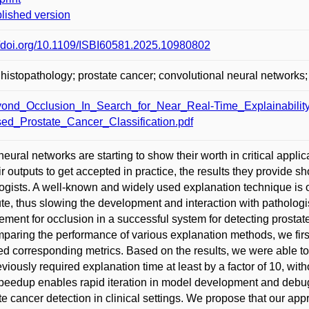
lished version
//doi.org/10.1109/ISBI60581.2025.10980802
l histopathology; prostate cancer; convolutional neural networks; e
ond_Occlusion_In_Search_for_Near_Real-Time_Explainabili
ed_Prostate_Cancer_Classification.pdf
eural networks are starting to show their worth in critical appl
eir outputs to get accepted in practice, the results they provide
ogists. A well-known and widely used explanation technique is o
e, thus slowing the development and interaction with pathologists
ement for occlusion in a successful system for detecting prostat
mparing the performance of various explanation methods, we first
ed corresponding metrics. Based on the results, we were able to
eviously required explanation time at least by a factor of 10, wit
peedup enables rapid iteration in model development and debug
te cancer detection in clinical settings. We propose that our app