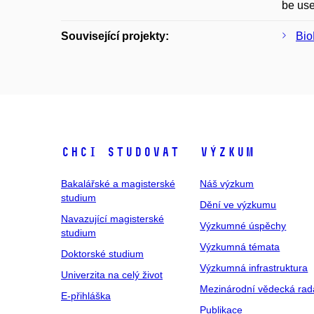
be use
Související projekty:
Bi
Chci studovat
Výzkum
Bakalářské a magisterské
Náš výzkum
studium
Dění ve výzkumu
Navazující magisterské
Výzkumné úspěchy
studium
Výzkumná témata
Doktorské studium
Výzkumná infrastruktura
Univerzita na celý život
Mezinárodní vědecká rad
E-přihláška
Publikace