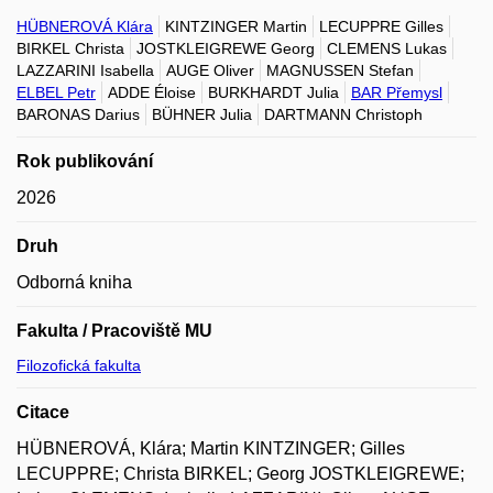
HÜBNEROVÁ Klára
KINTZINGER Martin
LECUPPRE Gilles
BIRKEL Christa
JOSTKLEIGREWE Georg
CLEMENS Lukas
LAZZARINI Isabella
AUGE Oliver
MAGNUSSEN Stefan
ELBEL Petr
ADDE Éloise
BURKHARDT Julia
BAR Přemysl
BARONAS Darius
BÜHNER Julia
DARTMANN Christoph
Rok publikování
2026
Druh
Odborná kniha
Fakulta / Pracoviště MU
Filozofická fakulta
Citace
HÜBNEROVÁ, Klára; Martin KINTZINGER; Gilles
LECUPPRE; Christa BIRKEL; Georg JOSTKLEIGREWE;