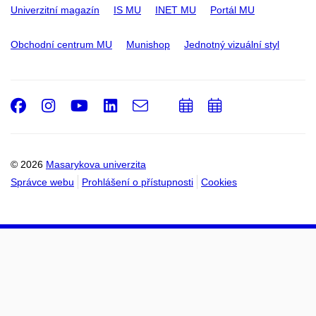
Univerzitní magazín
IS MU
INET MU
Portál MU
Obchodní centrum MU
Munishop
Jednotný vizuální styl
Facebook
Instagram
Youtube
LinkedIn
e-
Přidat
Přidat
Email
mail
do
do
kalendáře
kalendáře
© 2026
Masarykova univerzita
Správce webu
Prohlášení o přístupnosti
Cookies