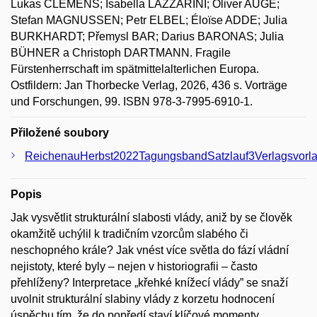
Lukas CLEMENS; Isabella LAZZARINI; Oliver AUGE;
Stefan MAGNUSSEN; Petr ELBEL; Éloïse ADDE; Julia
BURKHARDT; Přemysl BAR; Darius BARONAS; Julia
BÜHNER a Christoph DARTMANN. Fragile
Fürstenherrschaft im spätmittelalterlichen Europa.
Ostfildern: Jan Thorbecke Verlag, 2026, 436 s. Vorträge
und Forschungen, 99. ISBN 978-3-7995-6910-1.
Přiložené soubory
ReichenauHerbst2022TagungsbandSatzlauf3Verlagsvorla
Popis
Jak vysvětlit strukturální slabosti vlády, aniž by se člověk
okamžitě uchýlil k tradičním vzorcům slabého či
neschopného krále? Jak vnést více světla do fází vládní
nejistoty, které byly – nejen v historiografii – často
přehlíženy? Interpretace „křehké knížecí vlády” se snaží
uvolnit strukturální slabiny vlády z korzetu hodnocení
úspěchu tím, že do popředí staví klíčové momenty