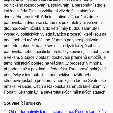
politického rozhodování a strukturální a personální zdroje
knížecí vlády. Tím se zviditelní vliv dalších aktérů z
dvorského prostředí. Administrativní a finanční zdroje
panovníka a dvora se stanou rozpoznatelnými ve svém
dlouhodobém účinku a do větší míry budou zahrnuty i
výsledky politických vyjednávacích procesů, které jsou na
první pohled méně účinné. V tomto polyperspektivním
pohledu nakonec najde své místo i fyzická způsobilost
panovníka nebo specifické překážky související s pohlavím
a věkem. Situace v oblasti dochování pramenů umožňuje
tento holistický pohled na vládnutí „v procesu“ v mnoha
případech až v pozdním středověku. Prostorově pokrývají
příspěvky v této publikaci perspektivu rozšířeného
středoevropského prostoru, v němž jsou kromě Svaté říše
římské, Francie, Čech a Rakouska zahrnuta také území v
Pobaltí, Skandinávii a severoitalských městských státech.
Související projekty:
Od performativity k institucionalizaci. Řešení konfliktů v