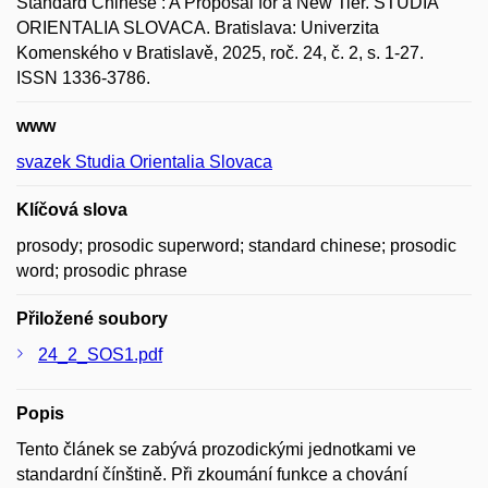
Standard Chinese : A Proposal for a New Tier. STUDIA
ORIENTALIA SLOVACA. Bratislava: Univerzita
Komenského v Bratislavě, 2025, roč. 24, č. 2, s. 1-27.
ISSN 1336-3786.
www
svazek Studia Orientalia Slovaca
Klíčová slova
prosody; prosodic superword; standard chinese; prosodic
word; prosodic phrase
Přiložené soubory
24_2_SOS1.pdf
Popis
Tento článek se zabývá prozodickými jednotkami ve
standardní čínštině. Při zkoumání funkce a chování