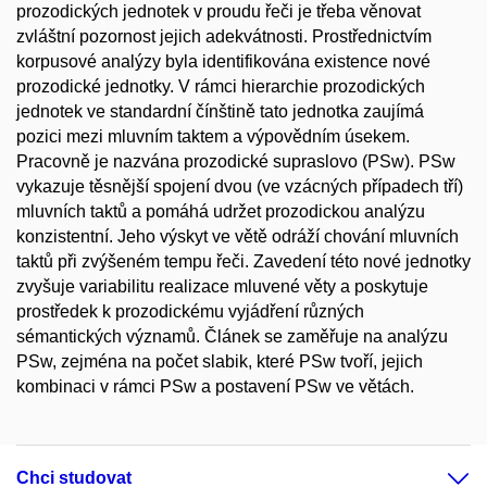
prozodických jednotek v proudu řeči je třeba věnovat
zvláštní pozornost jejich adekvátnosti. Prostřednictvím
korpusové analýzy byla identifikována existence nové
prozodické jednotky. V rámci hierarchie prozodických
jednotek ve standardní čínštině tato jednotka zaujímá
pozici mezi mluvním taktem a výpovědním úsekem.
Pracovně je nazvána prozodické supraslovo (PSw). PSw
vykazuje těsnější spojení dvou (ve vzácných případech tří)
mluvních taktů a pomáhá udržet prozodickou analýzu
konzistentní. Jeho výskyt ve větě odráží chování mluvních
taktů při zvýšeném tempu řeči. Zavedení této nové jednotky
zvyšuje variabilitu realizace mluvené věty a poskytuje
prostředek k prozodickému vyjádření různých
sémantických významů. Článek se zaměřuje na analýzu
PSw, zejména na počet slabik, které PSw tvoří, jejich
kombinaci v rámci PSw a postavení PSw ve větách.
Chci studovat