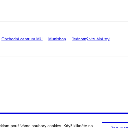
Obchodní centrum MU
Munishop
Jednotný vizuální styl
eklam používáme soubory cookies. Když klikněte na