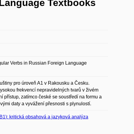
n Language Textbooks
ar Verbs in Russian Foreign Language
 ruštiny pro úroveň A1 v Rakousku a Česku.
ysokou frekvencí nepravidelných tvarů v živém
í přístup, zatímco české se soustředí na formu a
vými daty a vyvážení přesnosti s plynulostí.
B1): kritická obsahová a jazyková analýza