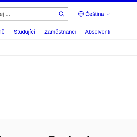
Čeština
Hledej
...
ně
Studující
Zaměstnanci
Absolventi