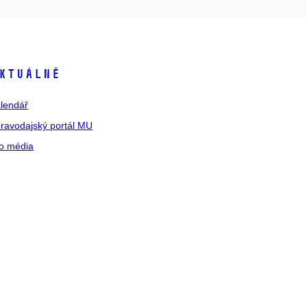
ktuálně
lendář
ravodajský portál MU
o média