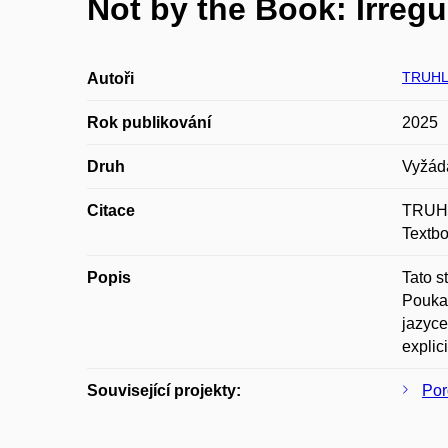
Not by the Book: Irreg
TRUHL
Autoři
Rok publikování
2025
Druh
Vyžád
Citace
TRUHL
Textbo
Popis
Tato s
Poukaz
jazyce
explic
Související projekty:
Por