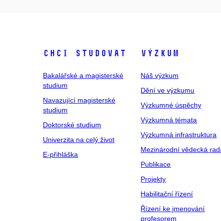
Chci studovat
Výzkum
Bakalářské a magisterské
Náš výzkum
studium
Dění ve výzkumu
Navazující magisterské
Výzkumné úspěchy
studium
Výzkumná témata
Doktorské studium
Výzkumná infrastruktura
Univerzita na celý život
Mezinárodní vědecká rad
E-přihláška
Publikace
Projekty
Habilitační řízení
Řízení ke jmenování
profesorem