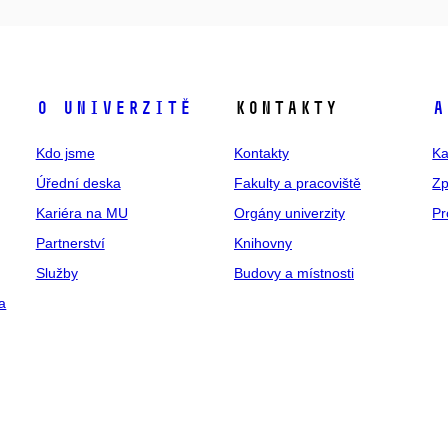
O univerzitě
Kontakty
A
Kdo jsme
Kontakty
Ka
Úřední deska
Fakulty a pracoviště
Zp
Kariéra na MU
Orgány univerzity
Pr
Partnerství
Knihovny
Služby
Budovy a místnosti
a