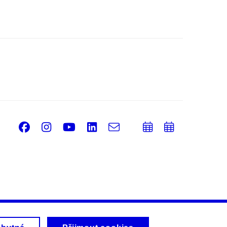
Facebook
Instagram
Youtube
LinkedIn
e-
Přidat
Přidat
Email
mail
do
do
kalendáře
kalendá