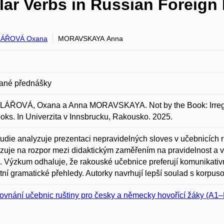
ular Verbs in Russian Foreig
ÁŘOVÁ Oxana
MORAVSKAYA Anna
ané přednášky
ÁŘOVÁ, Oxana a Anna MORAVSKAYA. Not by the Book: Irregul
oks. In Univerzita v Innsbrucku, Rakousko. 2025.
tudie analyzuje prezentaci nepravidelných sloves v učebnicích
uje na rozpor mezi didaktickým zaměřením na pravidelnost a v
. Výzkum odhaluje, že rakouské učebnice preferují komunikativn
itní gramatické přehledy. Autorky navrhují lepší soulad s korpuso
ovnání učebnic ruštiny pro česky a německy hovořící žáky (A1–