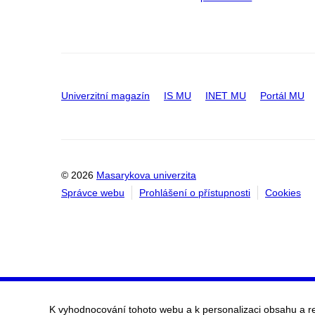
Univerzitní magazín
IS MU
INET MU
Portál MU
© 2026
Masarykova univerzita
Správce webu
Prohlášení o přístupnosti
Cookies
K vyhodnocování tohoto webu a k personalizaci obsahu a r