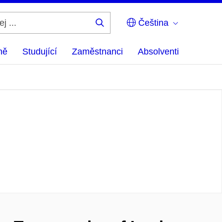
Čeština
Hledej
...
ně
Studující
Zaměstnanci
Absolventi