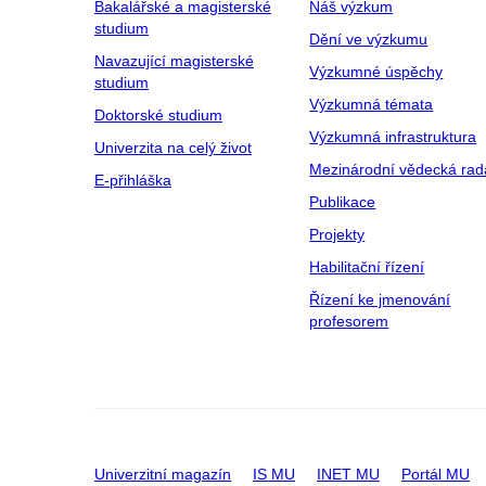
Bakalářské a magisterské
Náš výzkum
studium
Dění ve výzkumu
Navazující magisterské
Výzkumné úspěchy
studium
Výzkumná témata
Doktorské studium
Výzkumná infrastruktura
Univerzita na celý život
Mezinárodní vědecká rad
E-přihláška
Publikace
Projekty
Habilitační řízení
Řízení ke jmenování
profesorem
Univerzitní magazín
IS MU
INET MU
Portál MU