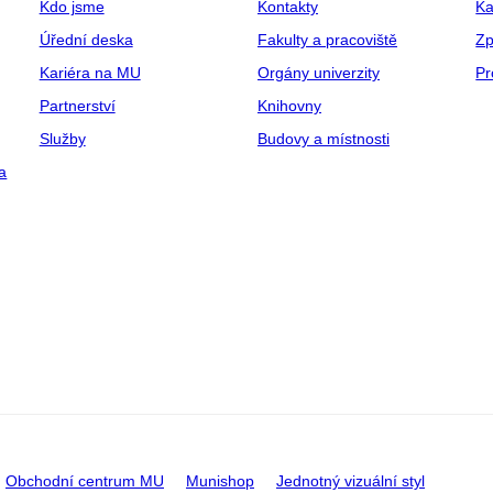
Kdo jsme
Kontakty
Ka
Úřední deska
Fakulty a pracoviště
Zp
Kariéra na MU
Orgány univerzity
Pr
Partnerství
Knihovny
Služby
Budovy a místnosti
a
Obchodní centrum MU
Munishop
Jednotný vizuální styl