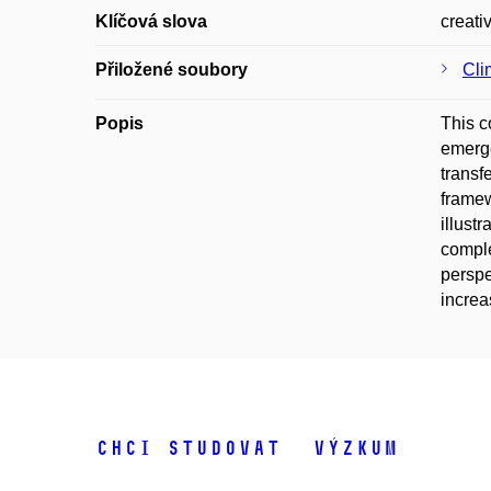
Klíčová slova
creati
Přiložené soubory
Cli
Popis
This c
emerge
transf
framew
illust
comple
perspe
increa
Chci studovat
Výzkum