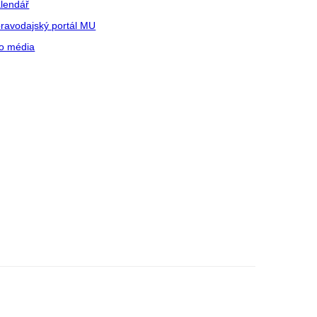
lendář
ravodajský portál MU
o média