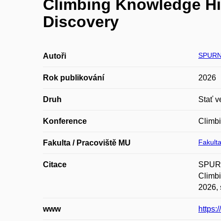
Climbing Knowledge Hi
Discovery
SPURN
Autoři
Rok publikování
2026
Druh
Stať v
Konference
Climbi
Fakulta
Fakulta / Pracoviště MU
Citace
SPURNÝ
Climbi
2026, 
www
https