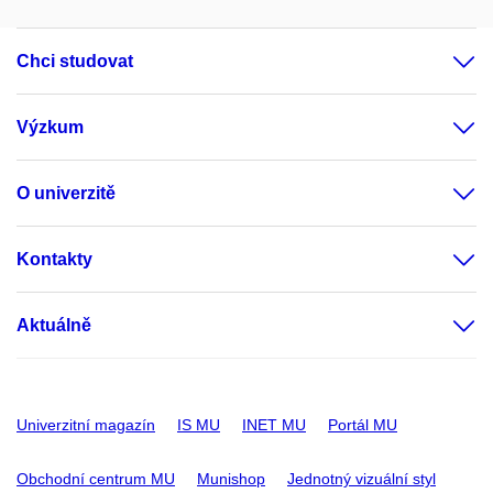
Chci studovat
Výzkum
O univerzitě
Kontakty
Aktuálně
Univerzitní magazín
IS MU
INET MU
Portál MU
Obchodní centrum MU
Munishop
Jednotný vizuální styl