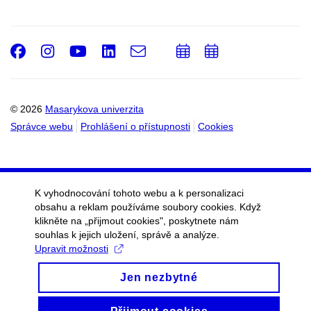
Facebook
Instagram
Youtube
LinkedIn
e-
Přidat
Přidat
Email
mail
do
do
kalendáře
kalendáře
© 2026
Masarykova univerzita
Správce webu
Prohlášení o přístupnosti
Cookies
K vyhodnocování tohoto webu a k personalizaci
obsahu a reklam používáme soubory cookies. Když
klikněte na „přijmout cookies", poskytnete nám
souhlas k jejich uložení, správě a analýze.
Upravit možnosti
Jen nezbytné