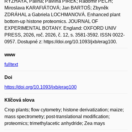
RYZHAYA, Palina; Pavlína PÍREK; Radomír PECH;
Miroslava KARAFIÁTOVÁ; Jan BARTOŠ; Zbyněk
ZDRÁHAL a Gabriela LOCHMANOVÁ. Enhanced plant
bottom-up histone proteomics. JOURNAL OF
EXPERIMENTAL BOTANY. England: OXFORD UNIV
PRESS, 2026, roč. 2026, č. 12, s. 3581-3592. ISSN 0022-
0957. Dostupné z: https://doi.org/10.1093/jxb/erag100.
www
fulltext
Doi
https://doi.org/10.1093/jxb/erag100
Klíčová slova
Crop plants; flow cytometry; histone derivatization; maize;
mass spectrometry; post-translational modification;
proteomics; trimethylacetic anhydride; Zea mays