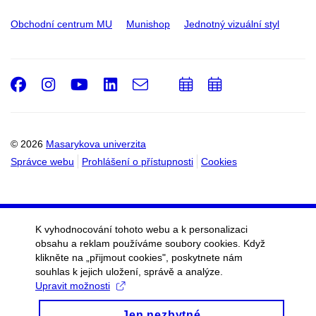
Obchodní centrum MU
Munishop
Jednotný vizuální styl
Facebook
Instagram
Youtube
LinkedIn
e-
Přidat
Přidat
Email
mail
do
do
kalendáře
kalendáře
© 2026
Masarykova univerzita
Správce webu
Prohlášení o přístupnosti
Cookies
K vyhodnocování tohoto webu a k personalizaci
obsahu a reklam používáme soubory cookies. Když
klikněte na „přijmout cookies", poskytnete nám
souhlas k jejich uložení, správě a analýze.
Upravit možnosti
Jen nezbytné