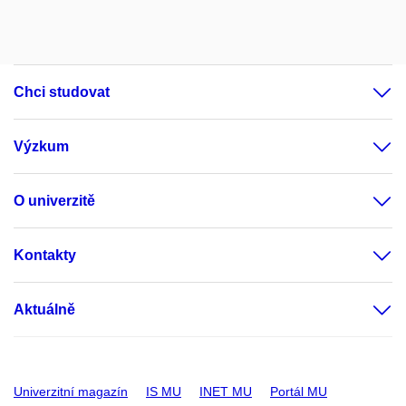
Chci studovat
Výzkum
O univerzitě
Kontakty
Aktuálně
Univerzitní magazín
IS MU
INET MU
Portál MU