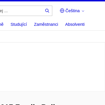
Čeština
Hledej
...
ně
Studující
Zaměstnanci
Absolventi