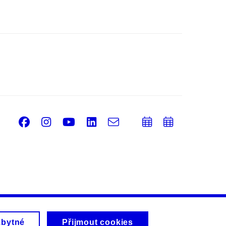
Facebook
Instagram
Youtube
LinkedIn
e-
Přidat
Přidat
Email
mail
do
do
kalendáře
kalendá
zbytné
Přijmout cookies