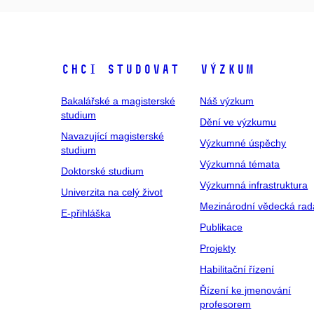
Chci studovat
Výzkum
Bakalářské a magisterské
Náš výzkum
studium
Dění ve výzkumu
Navazující magisterské
Výzkumné úspěchy
studium
Výzkumná témata
Doktorské studium
Výzkumná infrastruktura
Univerzita na celý život
Mezinárodní vědecká rad
E-přihláška
Publikace
Projekty
Habilitační řízení
Řízení ke jmenování
profesorem