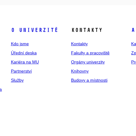
O univerzitě
Kontakty
A
Kdo jsme
Kontakty
Ka
Úřední deska
Fakulty a pracoviště
Zp
Kariéra na MU
Orgány univerzity
Pr
Partnerství
Knihovny
Služby
Budovy a místnosti
a