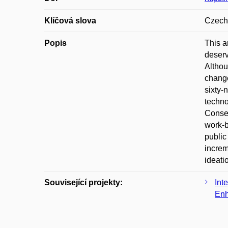
Klíčová slova
Czech 
Popis
This a
deserv
Althou
change
sixty-
techno
Conser
work-b
public
increm
ideati
Související projekty:
Int
Enh