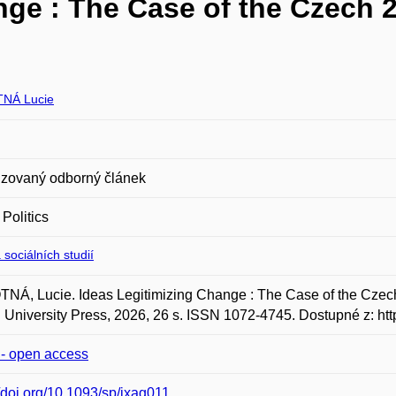
nge : The Case of the Czech 
NÁ Lucie
zovaný odborný článek
 Politics
 sociálních studií
Á, Lucie. Ideas Legitimizing Change : The Case of the Czech 
 University Press, 2026, 26 s. ISSN 1072-4745. Dostupné z: http
e - open access
//doi.org/10.1093/sp/jxag011