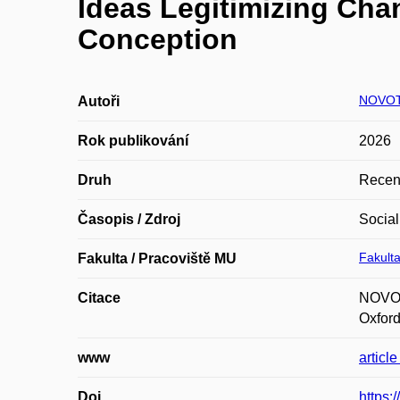
Ideas Legitimizing Cha
Conception
NOVOT
Autoři
Rok publikování
2026
Druh
Recen
Časopis / Zdroj
Social
Fakulta
Fakulta / Pracoviště MU
Citace
NOVOTN
Oxford
www
articl
Doi
https: