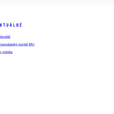
ktuálně
lendář
ravodajský portál MU
o média