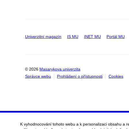
Univerzitní magazín
IS MU
INET MU
Portál MU
© 2026
Masarykova univerzita
Správce webu
Prohlášení o přístupnosti
Cookies
K vyhodnocování tohoto webu a k personalizaci obsahu a r