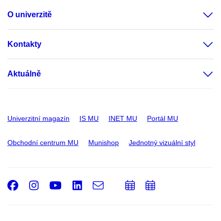
O univerzitě
Kontakty
Aktuálně
Univerzitní magazín
IS MU
INET MU
Portál MU
Obchodní centrum MU
Munishop
Jednotný vizuální styl
Facebook
Instagram
Youtube
LinkedIn
e-
Přidat
Přidat
Email
mail
do
do
kalendáře
kalendáře