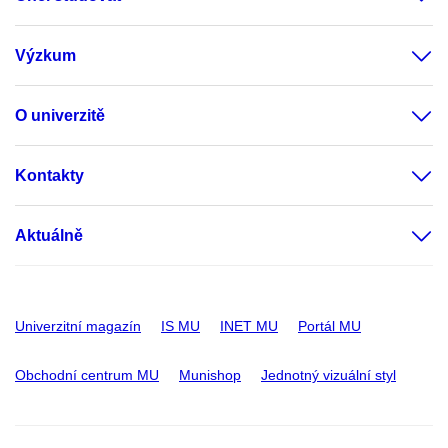
Výzkum
O univerzitě
Kontakty
Aktuálně
Univerzitní magazín
IS MU
INET MU
Portál MU
Obchodní centrum MU
Munishop
Jednotný vizuální styl