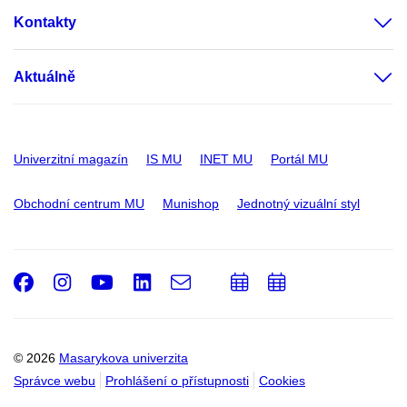
Kontakty
Aktuálně
Univerzitní magazín
IS MU
INET MU
Portál MU
Obchodní centrum MU
Munishop
Jednotný vizuální styl
Facebook
Instagram
Youtube
LinkedIn
e-
Přidat
Přidat
Email
mail
do
do
kalendáře
kalendáře
© 2026
Masarykova univerzita
Správce webu
Prohlášení o přístupnosti
Cookies