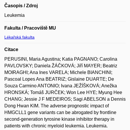
Časopis / Zdroj
Leukemia
Fakulta / Pracoviště MU
Lékařská fakulta
Citace
PERUSINI, Maria Agustina; Katia PAGNANO; Carolina
PAVLOVSKY; Daniela ŽÁČKOVÁ; Jiří MAYER; Beatriz
MOIRAGHI; Ana Ines VARELA; Michele BIANCHINI;
Pascoal Lopes Ana BEATRIZ; Gislaine DUARTE; De
Souza Carmino ANTONIO; Ivana JEŽÍŠKOVÁ; Anežka
HRONSKÁ; Tomáš JURČEK; Won Lee HYE; Myung Hee
CHANG; Jessie J F MEDEIROS; Sagi ABELSON a Dennis
Dong Hwan KIM. The adverse prognostic impact of
HMGCLL1 gene variants can be abrogated by frontline
second-generation tyrosine kinase inhibitor therapy in
patients with chronic myeloid leukemia. Leukemia.