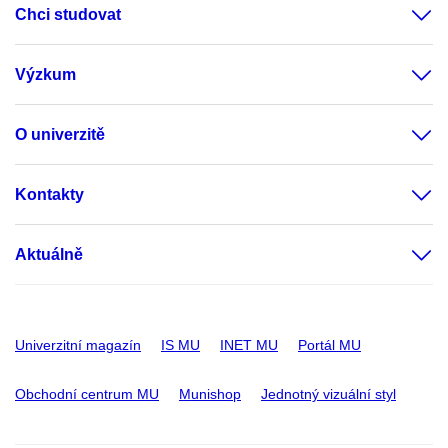
Chci studovat
Výzkum
O univerzitě
Kontakty
Aktuálně
Univerzitní magazín
IS MU
INET MU
Portál MU
Obchodní centrum MU
Munishop
Jednotný vizuální styl