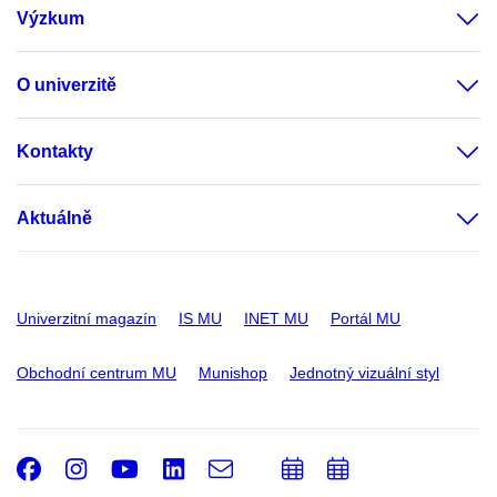
Výzkum
O univerzitě
Kontakty
Aktuálně
Univerzitní magazín
IS MU
INET MU
Portál MU
Obchodní centrum MU
Munishop
Jednotný vizuální styl
Facebook
Instagram
Youtube
LinkedIn
e-
Přidat
Přidat
Email
mail
do
do