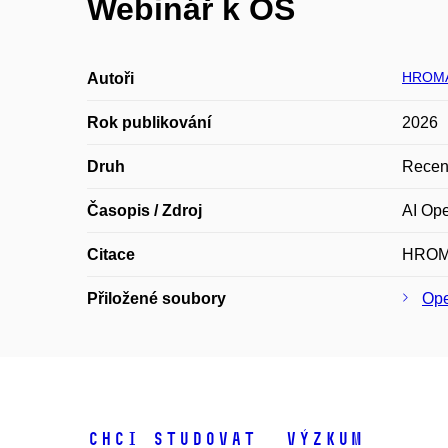
Webinář k OS
HROMÁ
Autoři
Rok publikování
2026
Druh
Recen
Časopis / Zdroj
AI Op
Citace
HROMÁ
Přiložené soubory
Ope
Chci studovat
Výzkum