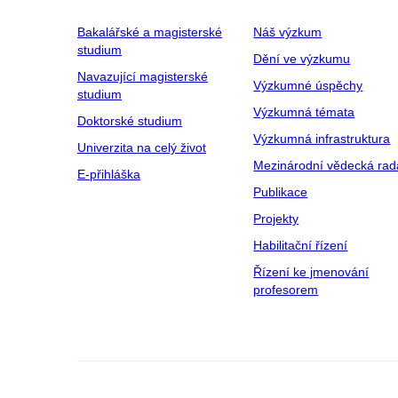
Bakalářské a magisterské
Náš výzkum
studium
Dění ve výzkumu
Navazující magisterské
Výzkumné úspěchy
studium
Výzkumná témata
Doktorské studium
Výzkumná infrastruktura
Univerzita na celý život
Mezinárodní vědecká rad
E-přihláška
Publikace
Projekty
Habilitační řízení
Řízení ke jmenování
profesorem