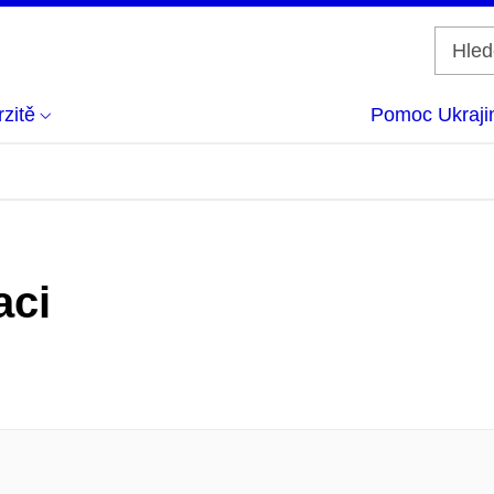
zitě
Pomoc Ukraji
aci