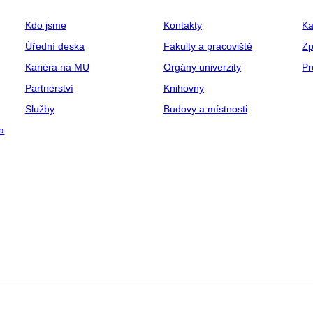
Kdo jsme
Kontakty
Ka
Úřední deska
Fakulty a pracoviště
Zp
Kariéra na MU
Orgány univerzity
Pr
Partnerství
Knihovny
Služby
Budovy a místnosti
a