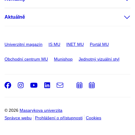
Aktuálně
Univerzitní magazín
IS MU
INET MU
Portál MU
Obchodní centrum MU
Munishop
Jednotný vizuální styl
Facebook
Instagram
Youtube
LinkedIn
e-
Přidat
Přidat
Email
mail
do
do
kalendáře
kalendáře
© 2026
Masarykova univerzita
Správce webu
Prohlášení o přístupnosti
Cookies