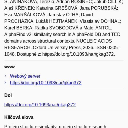
SLANINÁKOVÁ, Terézia; Adrián ROŠINEC; Jakub ČILLÍK;
Aleš KŘENEK; Katarína GREŠOVÁ; Jana PORUBSKÁ;
Eva MARŠÁLKOVÁ; Jaroslav OĽHA; David
PROCHÁZKA; Lukáš HEJTMÁNEK; Vlastislav DOHNAL;
Karel BERKA; Radka SVOBODOVÁ a Matej ANTOL.
AlphaFind v2: similarity search in AlphaFold DB and TED
domains across structural contexts. NUCLEIC ACIDS
RESEARCH. Oxford University Press, 2026. ISSN 0305-
1048. Dostupné z: https://doi.org/10.1093/nar/gkag372.
www
Webový server
https://doi.org/10.1093/nar/gkag372
Doi
https://doi.org/10.1093/nar/gkag372
Klíčová slova
Protein structure similarity; protein structure search;