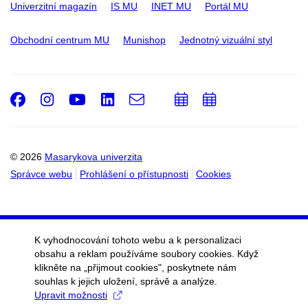
Univerzitní magazín
IS MU
INET MU
Portál MU
Obchodní centrum MU
Munishop
Jednotný vizuální styl
Facebook
Instagram
Youtube
LinkedIn
e-
Přidat
Přidat
Email
mail
do
do
kalendáře
kalendáře
© 2026
Masarykova univerzita
Správce webu
Prohlášení o přístupnosti
Cookies
K vyhodnocování tohoto webu a k personalizaci
obsahu a reklam používáme soubory cookies. Když
klikněte na „přijmout cookies", poskytnete nám
souhlas k jejich uložení, správě a analýze.
Upravit možnosti