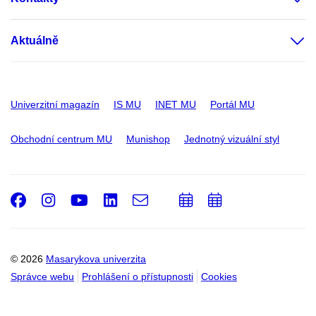
Aktuálně
Univerzitní magazín
IS MU
INET MU
Portál MU
Obchodní centrum MU
Munishop
Jednotný vizuální styl
Facebook
Instagram
Youtube
LinkedIn
e-
Přidat
Přidat
Email
mail
do
do
kalendáře
kalendáře
© 2026
Masarykova univerzita
Správce webu
Prohlášení o přístupnosti
Cookies