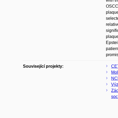
with t
OSCC t
plaque
select
relati
signif
plaque
Epstei
patien
promis
Související projekty:
CE
Mol
NCL
Výz
Zác
soc