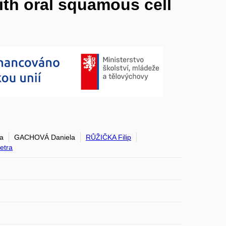
ith oral squamous cell
a
GACHOVÁ Daniela
RŮŽIČKA Filip
etra