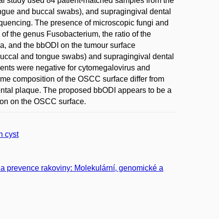
nal study used 84 patient-matched samples from the
ngue and buccal swabs), and supragingival dental
uencing. The presence of microscopic fungi and
of the genus Fusobacterium, the ratio of the
ra, and the bbODI on the tumour surface
 buccal and tongue swabs) and supragingival dental
ients were negative for cytomegalovirus and
iome composition of the OSCC surface differ from
ental plaque. The proposed bbODI appears to be a
ption on the OSCC surface.
h cyst
 a prevence rakoviny: Molekulární, genomické a