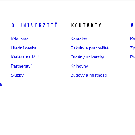
O univerzitě
Kontakty
A
Kdo jsme
Kontakty
Ka
Úřední deska
Fakulty a pracoviště
Zp
Kariéra na MU
Orgány univerzity
Pr
Partnerství
Knihovny
Služby
Budovy a místnosti
a