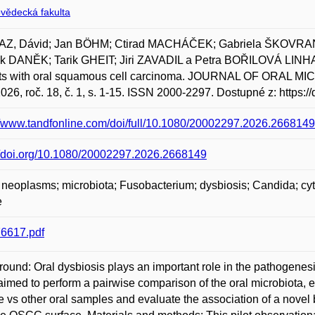
ovědecká fakulta
Z, Dávid; Jan BÖHM; Ctirad MACHÁČEK; Gabriela ŠKOVRA
k DANĚK; Tarik GHEIT; Jiri ZAVADIL a Petra BOŘILOVÁ LINHA
nts with oral squamous cell carcinoma. JOURNAL OF ORA
026, roč. 18, č. 1, s. 1-15. ISSN 2000-2297. Dostupné z: https
//www.tandfonline.com/doi/full/10.1080/20002297.2026.2668149
//doi.org/10.1080/20002297.2026.2668149
neoplasms; microbiota; Fusobacterium; dysbiosis; Candida; cy
e
6617.pdf
ound: Oral dysbiosis plays an important role in the pathogene
aimed to perform a pairwise comparison of the oral microbiota,
e vs other oral samples and evaluate the association of a nove