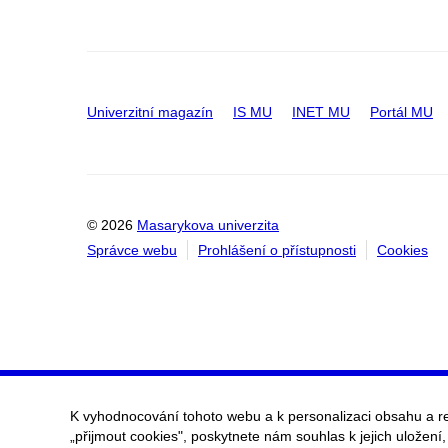
Univerzitní magazín
IS MU
INET MU
Portál MU
© 2026
Masarykova univerzita
Správce webu
Prohlášení o přístupnosti
Cookies
K vyhodnocování tohoto webu a k personalizaci obsahu a r
„přijmout cookies", poskytnete nám souhlas k jejich uložení