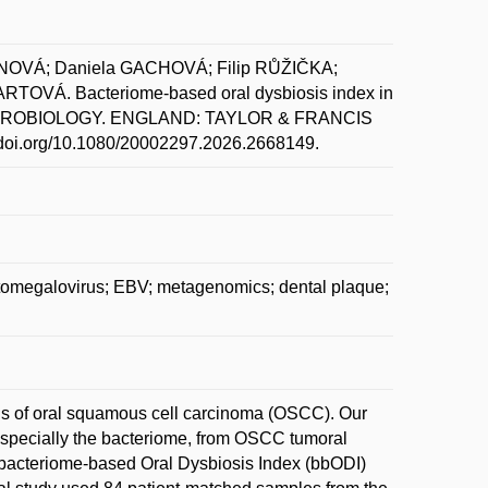
NOVÁ; Daniela GACHOVÁ; Filip RŮŽIČKA;
RTOVÁ. Bacteriome-based oral dysbiosis index in
L MICROBIOLOGY. ENGLAND: TAYLOR & FRANCIS
://doi.org/10.1080/20002297.2026.2668149.
tomegalovirus; EBV; metagenomics; dental plaque;
sis of oral squamous cell carcinoma (OSCC). Our
 especially the bacteriome, from OSCC tumoral
l bacteriome-based Oral Dysbiosis Index (bbODI)