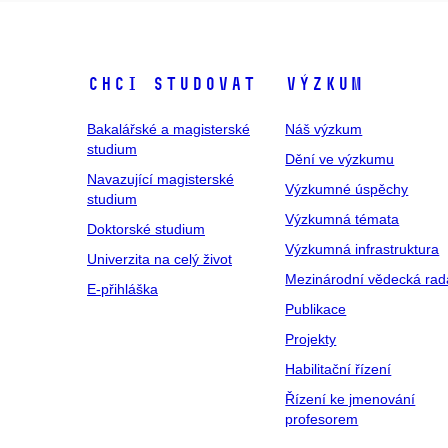
Chci studovat
Výzkum
Bakalářské a magisterské
Náš výzkum
studium
Dění ve výzkumu
Navazující magisterské
Výzkumné úspěchy
studium
Výzkumná témata
Doktorské studium
Výzkumná infrastruktura
Univerzita na celý život
Mezinárodní vědecká rad
E-přihláška
Publikace
Projekty
Habilitační řízení
Řízení ke jmenování
profesorem