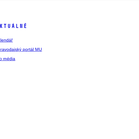
ktuálně
lendář
ravodajský portál MU
o média