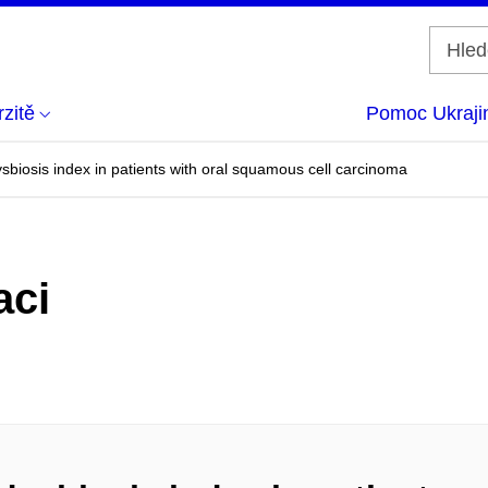
zitě
Pomoc Ukraji
sbiosis index in patients with oral squamous cell carcinoma
aci