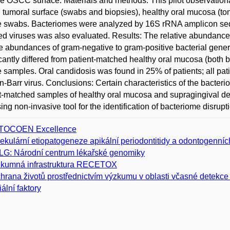
he OSCC surface. Materials and methods: This pilot observatio
umoral surface (swabs and biopsies), healthy oral mucosa (to
 swabs. Bacteriomes were analyzed by 16S rRNA amplicon seq
ed viruses was also evaluated. Results: The relative abundance 
ve abundances of gram-negative to gram-positive bacterial gene
icantly differed from patient-matched healthy oral mucosa (both
 samples. Oral candidosis was found in 25% of patients; all pat
n-Barr virus. Conclusions: Certain characteristics of the bacter
t-matched samples of healthy oral mucosa and supragingival d
ing non-invasive tool for the identification of bacteriome disru
TOCOEN Excellence
ekulární etiopatogeneze apikální periodontitidy a odontogenníc
G: Národní centrum lékařské genomiky
kumná infrastruktura RECETOX
hrana životů prostřednictvím výzkumu v oblasti včasné detekce
iální faktory