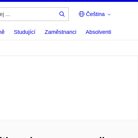
Čeština
Hledej
...
ně
Studující
Zaměstnanci
Absolventi