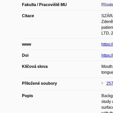
Přírod
Fakulta / Pracoviště MU
Citace
SZÁRA
Zdeně
patie
LTD, 2
www
https:
Doi
https:
Klíčová slova
Mouth 
tongu
Přiložené soubory
257
Popis
Backgr
study 
surfac