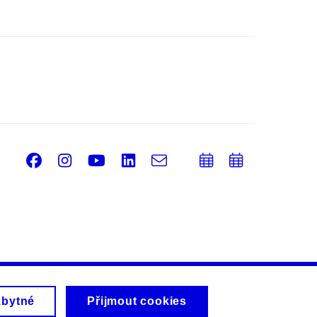
Facebook
Instagram
Youtube
LinkedIn
e-
Přidat
Přidat
Email
mail
do
do
kalendáře
kalendá
zbytné
Přijmout cookies