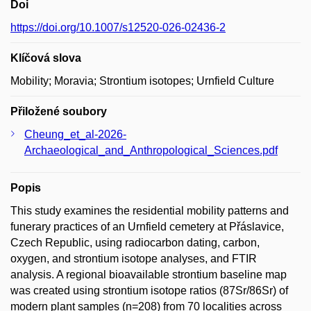
Doi
https://doi.org/10.1007/s12520-026-02436-2
Klíčová slova
Mobility; Moravia; Strontium isotopes; Urnfield Culture
Přiložené soubory
Cheung_et_al-2026-
Archaeological_and_Anthropological_Sciences.pdf
Popis
This study examines the residential mobility patterns and
funerary practices of an Urnfield cemetery at Přáslavice,
Czech Republic, using radiocarbon dating, carbon,
oxygen, and strontium isotope analyses, and FTIR
analysis. A regional bioavailable strontium baseline map
was created using strontium isotope ratios (87Sr/86Sr) of
modern plant samples (n=208) from 70 localities across