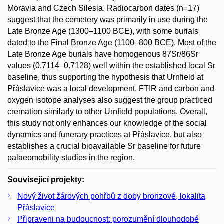
Moravia and Czech Silesia. Radiocarbon dates (n=17)
suggest that the cemetery was primarily in use during the
Late Bronze Age (1300–1100 BCE), with some burials
dated to the Final Bronze Age (1100–800 BCE). Most of the
Late Bronze Age burials have homogenous 87Sr/86Sr
values (0.7114–0.7128) well within the established local Sr
baseline, thus supporting the hypothesis that Urnfield at
Přáslavice was a local development. FTIR and carbon and
oxygen isotope analyses also suggest the group practiced
cremation similarly to other Urnfield populations. Overall,
this study not only enhances our knowledge of the social
dynamics and funerary practices at Přáslavice, but also
establishes a crucial bioavailable Sr baseline for future
palaeomobility studies in the region.
Související projekty:
Nový život žárových pohřbů z doby bronzové, lokalita
Přáslavice
Připraveni na budoucnost: porozumění dlouhodobé