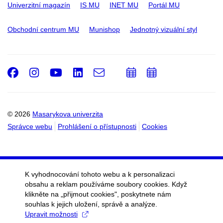
Univerzitní magazín
IS MU
INET MU
Portál MU
Obchodní centrum MU
Munishop
Jednotný vizuální styl
Facebook
Instagram
Youtube
LinkedIn
e-
Přidat
Přidat
Email
mail
do
do
kalendáře
kalendáře
© 2026
Masarykova univerzita
Správce webu
Prohlášení o přístupnosti
Cookies
K vyhodnocování tohoto webu a k personalizaci
obsahu a reklam používáme soubory cookies. Když
klikněte na „přijmout cookies", poskytnete nám
souhlas k jejich uložení, správě a analýze.
Upravit možnosti