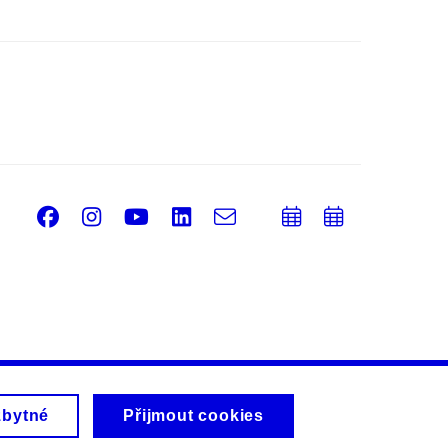
Facebook
Instagram
Youtube
LinkedIn
e-
Přidat
Přidat
Email
mail
do
do
kalendáře
kalendá
zbytné
Přijmout cookies