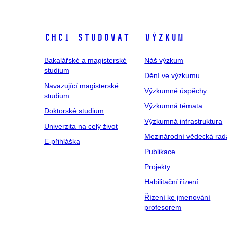
Chci studovat
Výzkum
Bakalářské a magisterské
Náš výzkum
studium
Dění ve výzkumu
Navazující magisterské
Výzkumné úspěchy
studium
Výzkumná témata
Doktorské studium
Výzkumná infrastruktura
Univerzita na celý život
Mezinárodní vědecká rad
E-přihláška
Publikace
Projekty
Habilitační řízení
Řízení ke jmenování
profesorem