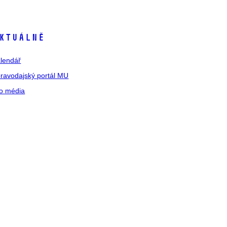
ktuálně
lendář
ravodajský portál MU
o média