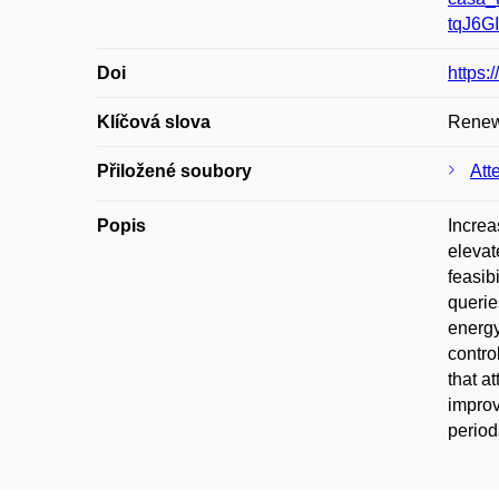
tqJ6
Doi
https:
Klíčová slova
Renewa
Přiložené soubory
Att
Popis
Increa
elevat
feasib
querie
energy,
contro
that a
improv
period