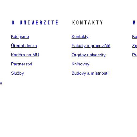
O univerzitě
Kontakty
A
Kdo jsme
Kontakty
Ka
Úřední deska
Fakulty a pracoviště
Zp
Kariéra na MU
Orgány univerzity
Pr
Partnerství
Knihovny
Služby
Budovy a místnosti
a