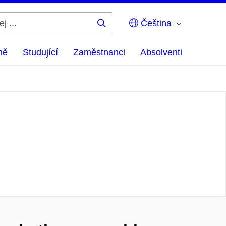
Čeština
Hledej
...
ně
Studující
Zaměstnanci
Absolventi