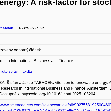
energy: A risk-factor for sto
 Štefan
TABACEK Jakub
zovaný odborný článek
ch in International Business and Finance
icko-správní fakulta
, Štefan a Jakub TABACEK. Attention to renewable energy: A ri
. Research in International Business and Finance. Amsterdam: El
Dostupné z: https://doi.org/10.1016/j.ribaf.2025.103204.
//www.sciencedirect.com/science/article/pii/S02755319250046
token=LCSK8TXLiIMAAAAA:6JzBSGw6jrQA_ctAupozMVpCo