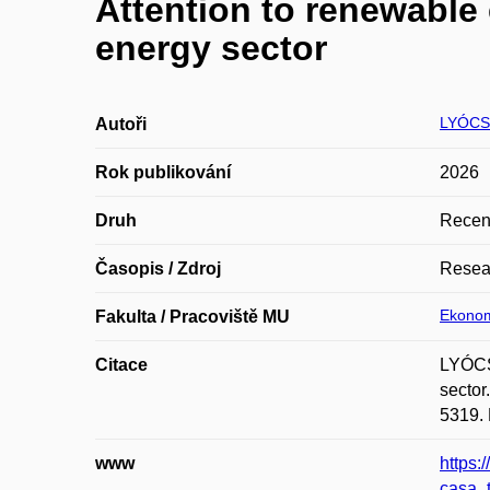
Attention to renewable 
energy sector
LYÓCSA
Autoři
Rok publikování
2026
Druh
Recen
Časopis / Zdroj
Resear
Ekonom
Fakulta / Pracoviště MU
Citace
LYÓCSA
sector
5319. 
www
https:
casa_