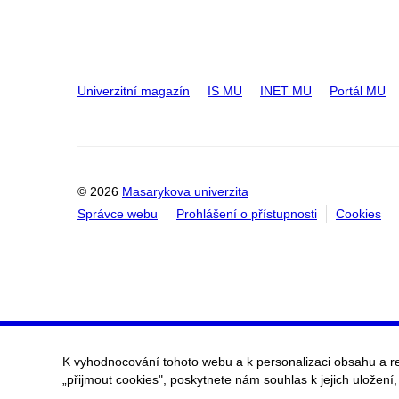
Univerzitní magazín
IS MU
INET MU
Portál MU
© 2026
Masarykova univerzita
Správce webu
Prohlášení o přístupnosti
Cookies
K vyhodnocování tohoto webu a k personalizaci obsahu a r
„přijmout cookies", poskytnete nám souhlas k jejich uložení