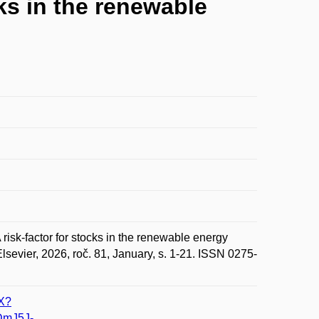
cks in the renewable
sk-factor for stocks in the renewable energy
sevier, 2026, roč. 81, January, s. 1-21. ISSN 0275-
0X?
DmJ5J-