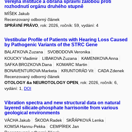
Veřejná instituce a obrana správní žalobou proti
rozhodnutí orgánu druhého stupně
MÍŠEK Jakub
Recenzovaný odborný článek
SPRÁVNÍ PRÁVO
, rok: 2026, ročník: 59, vydání: 4
Vestibular Profile of Patients with Hearing Loss Caused
by Pathogenic Variants of the STRC Gene
BALATKOVA Zuzana
SVOBODOVA Veronika
KOUCKY Vladimir
LIBAKOVA Zuzana
KAMENIKOVA Anna
SAFKA BROZKOVA Dana
KOMARC Martin
BONAVENTUROVA Marketa
KRUNTORÁD Vít
CADA Zdenek
Recenzovaný odborný článek
OTOLOGY &a NEUROTOLOGY OPEN
, rok: 2026, ročník: 6,
vydání: 1,
DOI
Vibration spectra and new structural data on natural
layered silicate-phosphate harrisonite from various
geological environments
VÁCHA Jakub
ŠKODA Radek
SKŘÁPKOVÁ Lenka
KOMSA Hannu-Pekka
CEMPÍREK Jan