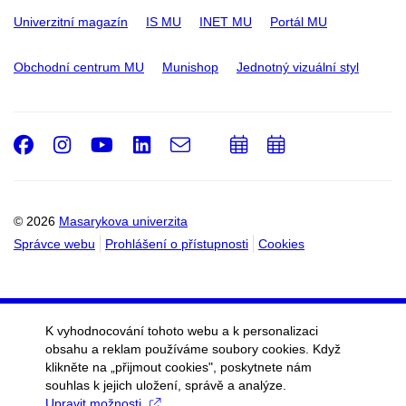
Univerzitní magazín
IS MU
INET MU
Portál MU
Obchodní centrum MU
Munishop
Jednotný vizuální styl
Facebook
Instagram
Youtube
LinkedIn
e-
Přidat
Přidat
Email
mail
do
do
kalendáře
kalendáře
© 2026
Masarykova univerzita
Správce webu
Prohlášení o přístupnosti
Cookies
K vyhodnocování tohoto webu a k personalizaci
obsahu a reklam používáme soubory cookies. Když
klikněte na „přijmout cookies", poskytnete nám
souhlas k jejich uložení, správě a analýze.
Upravit možnosti