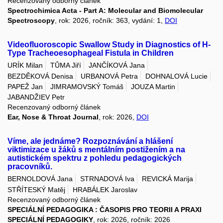
Recenzovaný odborný článek
Spectrochimica Acta - Part A: Molecular and Biomolecular
Spectroscopy
, rok: 2026, ročník: 363, vydání: 1,
DOI
Videofluoroscopic Swallow Study in Diagnostics of H-
Type Tracheoesophageal Fistula in Children
URÍK Milan
TŮMA Jiří
JANČÍKOVÁ Jana
BEZDĚKOVÁ Denisa
URBANOVÁ Petra
DOHNALOVÁ Lucie
PAPEŽ Jan
JIMRAMOVSKÝ Tomáš
JOUZA Martin
JABANDŽIEV Petr
Recenzovaný odborný článek
Ear, Nose & Throat Journal
, rok: 2026,
DOI
Víme, ale jednáme? Rozpoznávání a hlášení
viktimizace u žáků s mentálním postižením a na
autistickém spektru z pohledu pedagogických
pracovníků.
BERNOLDOVÁ Jana
STRNADOVÁ Iva
REVICKÁ Marija
STŘÍTESKÝ Matěj
HRABÁLEK Jaroslav
Recenzovaný odborný článek
SPECIÁLNÍ PEDAGOGIKA : ČASOPIS PRO TEORII A PRAXI
SPECIÁLNÍ PEDAGOGIKY
, rok: 2026, ročník: 2026