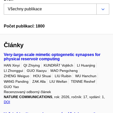
Počet publikací: 1800
Články
Very-large-scale mimetic optogenetic synapses for
physical reservoir computing
HAN Xinyi
QI Zhiying
KUNDRÁT Vojtěch
LI Huanjing
LI Zhonggui
GUO Xiaoyu
MAO Pengcheng
ZHENG Weiguo
HOU Shuai
LIU Ruibin
WU Hanchun
WANG Panding
ZAK Alla
LIU Weifan
TENNE Reshef
GUO Yao
Recenzovaný odborný článek
NATURE COMMUNICATIONS
, rok: 2026, ročník: 17, vydání: 1,
DOI