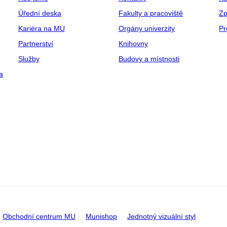
Úřední deska
Fakulty a pracoviště
Zp
Kariéra na MU
Orgány univerzity
Pr
Partnerství
Knihovny
Služby
Budovy a místnosti
a
Obchodní centrum MU
Munishop
Jednotný vizuální styl