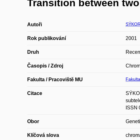
Transition between two
SÝKOR
Autoři
Rok publikování
2001
Druh
Recen
Časopis / Zdroj
Chrom
Fakulta
Fakulta / Pracoviště MU
Citace
SÝKORO
subtel
ISSN 
Obor
Geneti
Klíčová slova
chroma