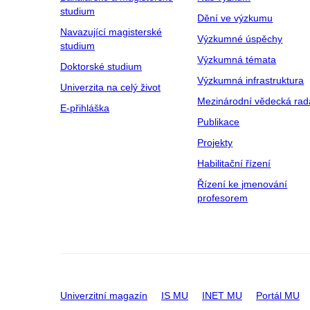
studium
Dění ve výzkumu
Navazující magisterské
Výzkumné úspěchy
studium
Výzkumná témata
Doktorské studium
Výzkumná infrastruktura
Univerzita na celý život
Mezinárodní vědecká rad
E-přihláška
Publikace
Projekty
Habilitační řízení
Řízení ke jmenování
profesorem
Univerzitní magazín
IS MU
INET MU
Portál MU