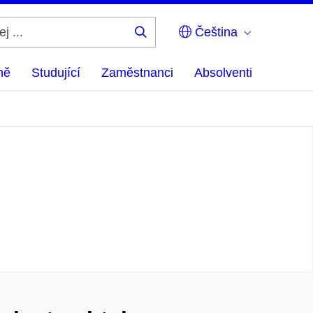
Čeština
Hledej
...
ně
Studující
Zaměstnanci
Absolventi