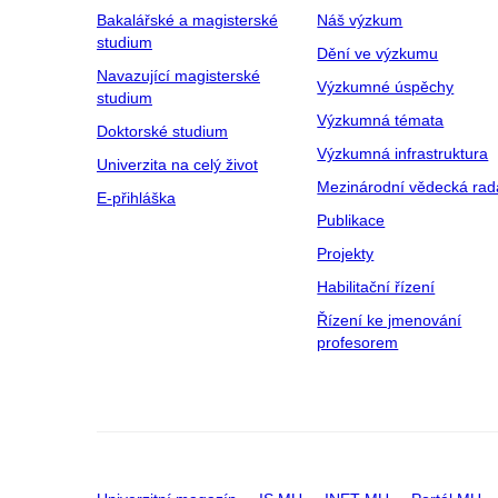
Bakalářské a magisterské
Náš výzkum
studium
Dění ve výzkumu
Navazující magisterské
Výzkumné úspěchy
studium
Výzkumná témata
Doktorské studium
Výzkumná infrastruktura
Univerzita na celý život
Mezinárodní vědecká rad
E-přihláška
Publikace
Projekty
Habilitační řízení
Řízení ke jmenování
profesorem