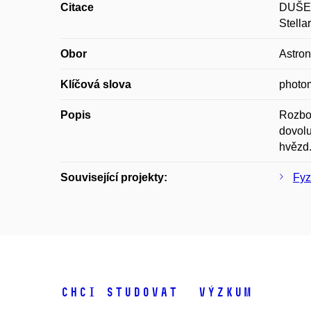
Citace
DUŠEK,
Stella
Obor
Astron
Klíčová slova
photom
Popis
Rozbor
dovolu
hvězd
Související projekty:
Fyz
Chci studovat
Výzkum