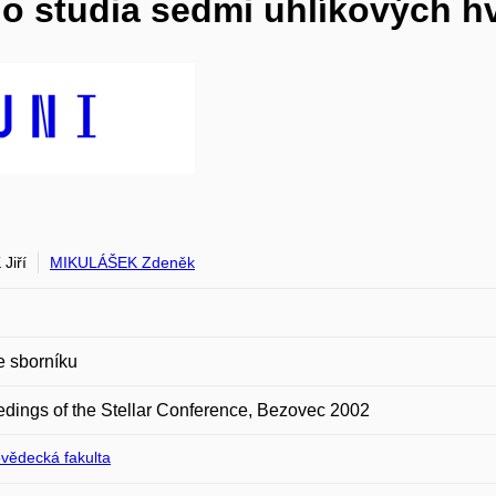
ho studia sedmi uhlíkových h
Jiří
MIKULÁŠEK Zdeněk
e sborníku
dings of the Stellar Conference, Bezovec 2002
ovědecká fakulta