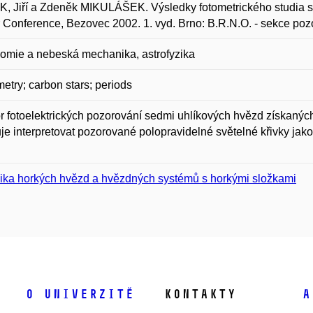
 Jiří a Zdeněk MIKULÁŠEK. Výsledky fotometrického studia se
r Conference, Bezovec 2002. 1. vyd. Brno: B.R.N.O. - sekce po
omie a nebeská mechanika, astrofyzika
etry; carbon stars; periods
 fotoelektrických pozorování sedmi uhlíkových hvězd získaných
je interpretovat pozorované polopravidelné světelné křivky jako
.
ika horkých hvězd a hvězdných systémů s horkými složkami
O univerzitě
Kontakty
A