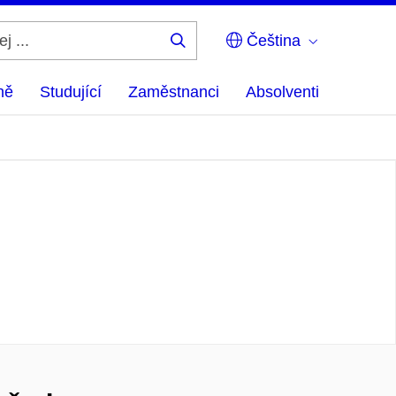
Čeština
Hledej
...
ně
Studující
Zaměstnanci
Absolventi