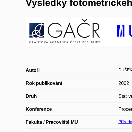
Výsledky fotometrické
DUŠEK 
Autoři
Rok publikování
2002
Druh
Stať v
Konference
Procee
Přírod
Fakulta / Pracoviště MU