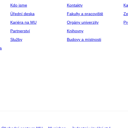
Kdo jsme
Kontakty
Ka
Úřední deska
Fakulty a pracoviště
Zp
Kariéra na MU
Orgány univerzity
Pr
Partnerství
Knihovny
Služby
Budovy a místnosti
a