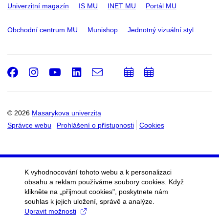
Univerzitní magazín
IS MU
INET MU
Portál MU
Obchodní centrum MU
Munishop
Jednotný vizuální styl
Facebook
Instagram
Youtube
LinkedIn
e-
Přidat
Přidat
Email
mail
do
do
kalendáře
kalendáře
© 2026
Masarykova univerzita
Správce webu
Prohlášení o přístupnosti
Cookies
K vyhodnocování tohoto webu a k personalizaci
obsahu a reklam používáme soubory cookies. Když
klikněte na „přijmout cookies", poskytnete nám
souhlas k jejich uložení, správě a analýze.
Upravit možnosti