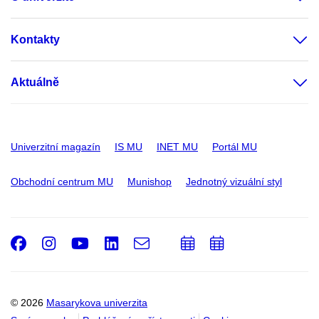
Kontakty
Aktuálně
Univerzitní magazín
IS MU
INET MU
Portál MU
Obchodní centrum MU
Munishop
Jednotný vizuální styl
Facebook
Instagram
Youtube
LinkedIn
e-
Přidat
Přidat
Email
mail
do
do
kalendáře
kalendáře
© 2026
Masarykova univerzita