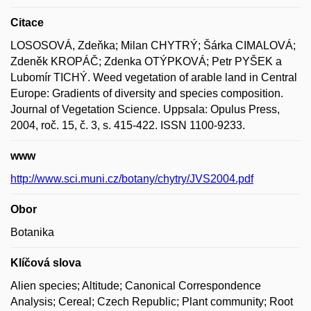
Citace
LOSOSOVÁ, Zdeňka; Milan CHYTRÝ; Šárka CIMALOVÁ;
Zdeněk KROPÁČ; Zdenka OTÝPKOVÁ; Petr PYŠEK a
Lubomír TICHÝ. Weed vegetation of arable land in Central
Europe: Gradients of diversity and species composition.
Journal of Vegetation Science. Uppsala: Opulus Press,
2004, roč. 15, č. 3, s. 415-422. ISSN 1100-9233.
www
http://www.sci.muni.cz/botany/chytry/JVS2004.pdf
Obor
Botanika
Klíčová slova
Alien species; Altitude; Canonical Correspondence
Analysis; Cereal; Czech Republic; Plant community; Root