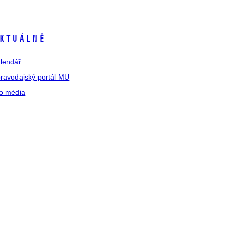
ktuálně
lendář
ravodajský portál MU
o média