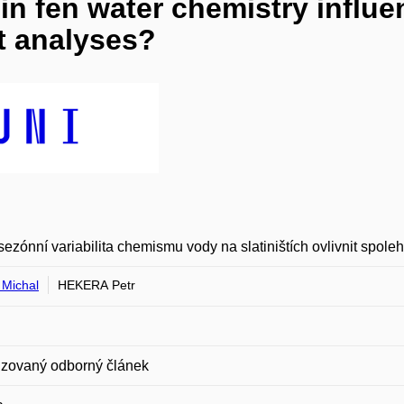
n fen water chemistry influenc
t analyses?
ezónní variabilita chemismu vody na slatiništích ovlivnit spole
Michal
HEKERA Petr
zovaný odborný článek