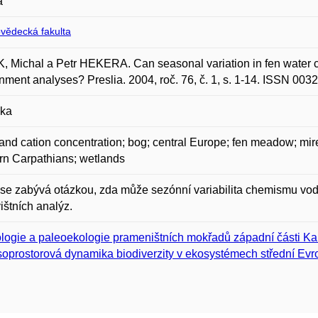
a
ovědecká fakulta
 Michal a Petr HEKERA. Can seasonal variation in fen water chem
nment analyses? Preslia. 2004, roč. 76, č. 1, s. 1-14. ISSN 003
ika
and cation concentration; bog; central Europe; fen meadow; mire; 
n Carpathians; wetlands
se zabývá otázkou, zda může sezónní variabilita chemismu vody n
ištních analýz.
logie a paleoekologie prameništních mokřadů západní části Ka
oprostorová dynamika biodiverzity v ekosystémech střední Evr