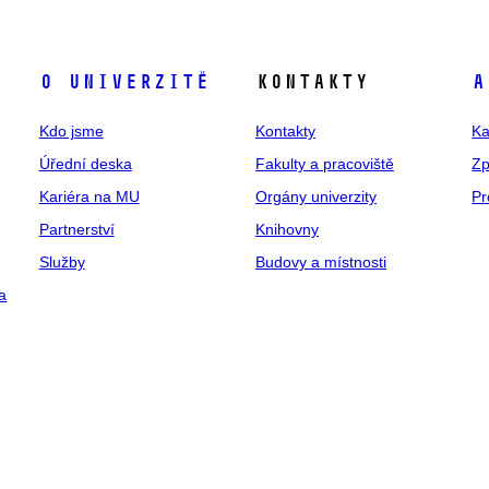
O univerzitě
Kontakty
A
Kdo jsme
Kontakty
Ka
Úřední deska
Fakulty a pracoviště
Zp
Kariéra na MU
Orgány univerzity
Pr
Partnerství
Knihovny
Služby
Budovy a místnosti
a