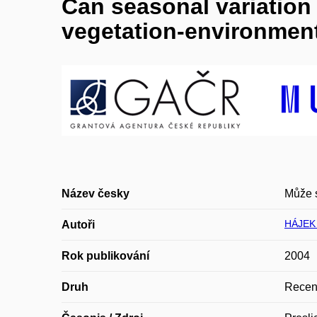
Can seasonal variation i
vegetation-environmen
Název česky
Může s
HÁJEK 
Autoři
Rok publikování
2004
Druh
Recen