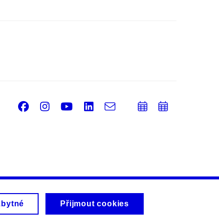
Facebook
Instagram
Youtube
LinkedIn
e-
Přidat
Přidat
Email
mail
do
do
kalendáře
kalendá
zbytné
Přijmout cookies