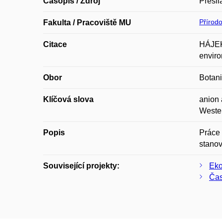
Časopis / Zdroj
Presli
Přírod
Fakulta / Pracoviště MU
Citace
HÁJEK,
enviro
Obor
Botan
Klíčová slova
anion 
Wester
Popis
Práce 
stanov
Související projekty:
Eko
Čas