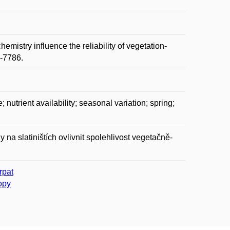
istry influence the reliability of vegetation-
2-7786.
nutrient availability; seasonal variation; spring;
a slatiništích ovlivnit spolehlivost vegetačně-
rpat
opy