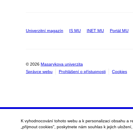
Univerzitní magazín
IS MU
INET MU
Portál MU
© 2026
Masarykova univerzita
Správce webu
Prohlášení o přístupnosti
Cookies
K vyhodnocování tohoto webu a k personalizaci obsahu a r
„přijmout cookies", poskytnete nám souhlas k jejich uložení