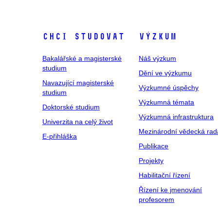
Chci studovat
Výzkum
Bakalářské a magisterské
Náš výzkum
studium
Dění ve výzkumu
Navazující magisterské
Výzkumné úspěchy
studium
Výzkumná témata
Doktorské studium
Výzkumná infrastruktura
Univerzita na celý život
Mezinárodní vědecká rad
E-přihláška
Publikace
Projekty
Habilitační řízení
Řízení ke jmenování
profesorem