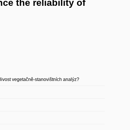
e the reliability of
hlivost vegetačně-stanovištních analýz?