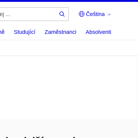
Čeština
Hledej
...
ně
Studující
Zaměstnanci
Absolventi