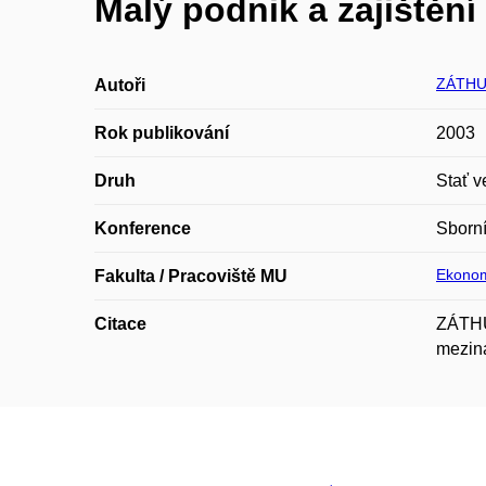
Malý podnik a zajištění
ZÁTHU
Autoři
Rok publikování
2003
Druh
Stať v
Konference
Sborní
Ekonom
Fakulta / Pracoviště MU
Citace
ZÁTHUR
meziná