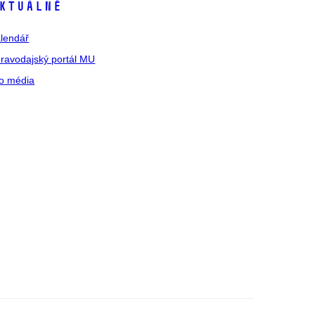
ktuálně
lendář
ravodajský portál MU
o média