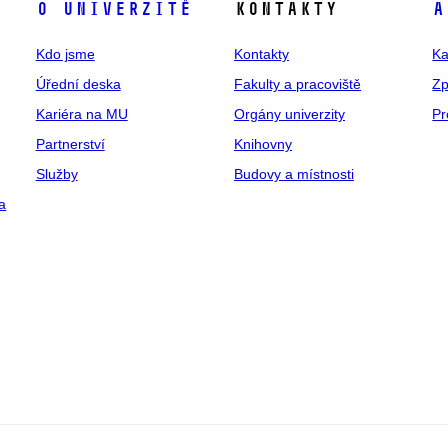
O univerzitě
Kontakty
A
Kdo jsme
Kontakty
Ka
Úřední deska
Fakulty a pracoviště
Zp
Kariéra na MU
Orgány univerzity
Pr
Partnerství
Knihovny
Služby
Budovy a místnosti
a