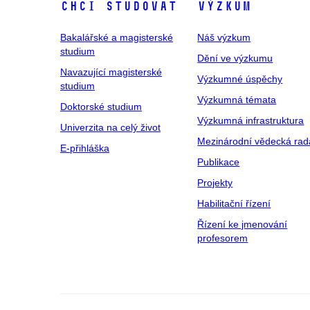
Chci studovat
Výzkum
Bakalářské a magisterské
Náš výzkum
studium
Dění ve výzkumu
Navazující magisterské
Výzkumné úspěchy
studium
Výzkumná témata
Doktorské studium
Výzkumná infrastruktura
Univerzita na celý život
Mezinárodní vědecká rad
E-přihláška
Publikace
Projekty
Habilitační řízení
Řízení ke jmenování
profesorem