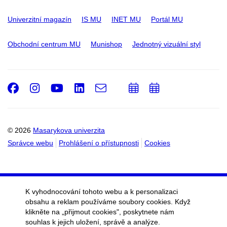
Univerzitní magazín
IS MU
INET MU
Portál MU
Obchodní centrum MU
Munishop
Jednotný vizuální styl
Facebook
Instagram
Youtube
LinkedIn
e-
Přidat
Přidat
Email
mail
do
do
kalendáře
kalendáře
© 2026
Masarykova univerzita
Správce webu
Prohlášení o přístupnosti
Cookies
K vyhodnocování tohoto webu a k personalizaci
obsahu a reklam používáme soubory cookies. Když
klikněte na „přijmout cookies", poskytnete nám
souhlas k jejich uložení, správě a analýze.