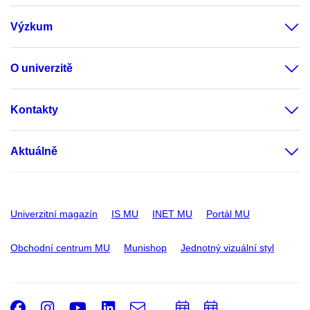
Výzkum
O univerzitě
Kontakty
Aktuálně
Univerzitní magazín
IS MU
INET MU
Portál MU
Obchodní centrum MU
Munishop
Jednotný vizuální styl
Facebook
Instagram
Youtube
LinkedIn
e-
Přidat
Přidat