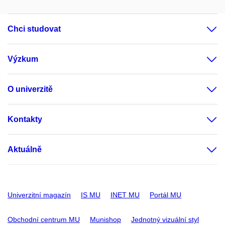
Chci studovat
Výzkum
O univerzitě
Kontakty
Aktuálně
Univerzitní magazín
IS MU
INET MU
Portál MU
Obchodní centrum MU
Munishop
Jednotný vizuální styl