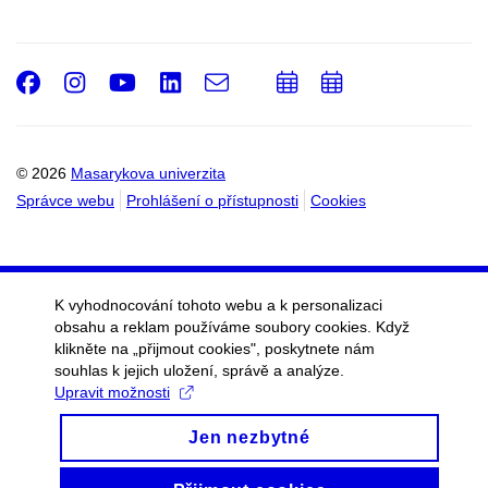
Facebook
Instagram
Youtube
LinkedIn
e-
Přidat
Přidat
Email
mail
do
do
kalendáře
kalendáře
© 2026
Masarykova univerzita
Správce webu
Prohlášení o přístupnosti
Cookies
K vyhodnocování tohoto webu a k personalizaci
obsahu a reklam používáme soubory cookies. Když
klikněte na „přijmout cookies", poskytnete nám
souhlas k jejich uložení, správě a analýze.
Upravit možnosti
Jen nezbytné