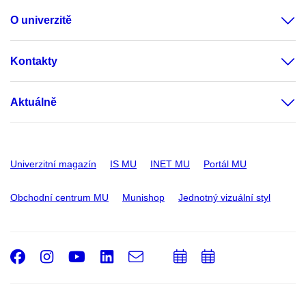
O univerzitě
Kontakty
Aktuálně
Univerzitní magazín
IS MU
INET MU
Portál MU
Obchodní centrum MU
Munishop
Jednotný vizuální styl
Facebook
Instagram
Youtube
LinkedIn
e-
Přidat
Přidat
Email
mail
do
do
kalendáře
kalendáře