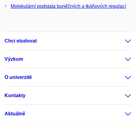
Molekulární podstata buněčných a tkáňových regulací
Chci studovat
Výzkum
O univerzitě
Kontakty
Aktuálně