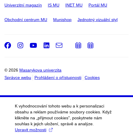
Univerzitní magazín
IS MU
INET MU
Portál MU
Obchodní centrum MU
Munishop
Jednotný vizuální styl
Facebook
Instagram
Youtube
LinkedIn
e-
Přidat
Přidat
Email
mail
do
do
kalendáře
kalendáře
© 2026
Masarykova univerzita
Správce webu
Prohlášení o přístupnosti
Cookies
K vyhodnocování tohoto webu a k personalizaci
obsahu a reklam používáme soubory cookies. Když
klikněte na „přijmout cookies", poskytnete nám
souhlas k jejich uložení, správě a analýze.
Upravit možnosti