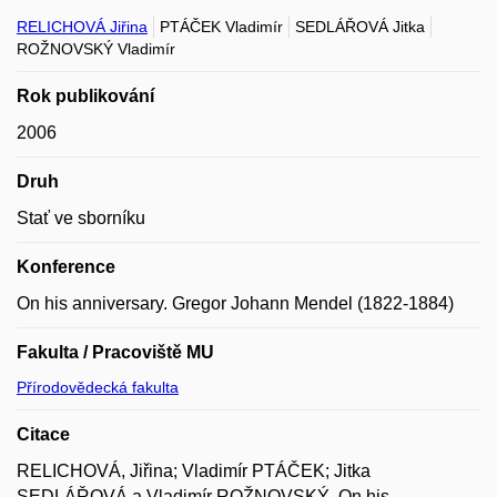
RELICHOVÁ Jiřina
PTÁČEK Vladimír
SEDLÁŘOVÁ Jitka
ROŽNOVSKÝ Vladimír
Rok publikování
2006
Druh
Stať ve sborníku
Konference
On his anniversary. Gregor Johann Mendel (1822-1884)
Fakulta / Pracoviště MU
Přírodovědecká fakulta
Citace
RELICHOVÁ, Jiřina; Vladimír PTÁČEK; Jitka
SEDLÁŘOVÁ a Vladimír ROŽNOVSKÝ. On his