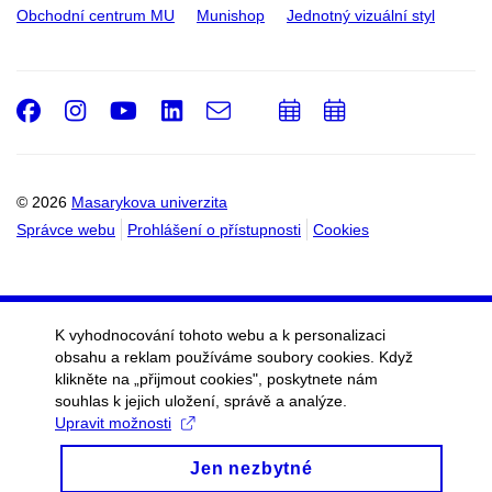
Obchodní centrum MU
Munishop
Jednotný vizuální styl
Facebook
Instagram
Youtube
LinkedIn
e-
Přidat
Přidat
Email
mail
do
do
kalendáře
kalendáře
© 2026
Masarykova univerzita
Správce webu
Prohlášení o přístupnosti
Cookies
K vyhodnocování tohoto webu a k personalizaci
obsahu a reklam používáme soubory cookies. Když
klikněte na „přijmout cookies", poskytnete nám
souhlas k jejich uložení, správě a analýze.
Upravit možnosti
Jen nezbytné