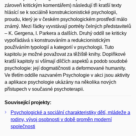
zároveň kritickým komentářem) následují tři kratší texty
hlásící se k sociálně konstrukcionistické psychologii,
proudu, který je v českém psychologickém prostředí málo
známý. Mezi řádky vyvstávají portréty čelných představitelů
– K. Gergena, I. Parkera a dalších. Druhý oddíl se kriticky
vypořádává s konstruováním a redukcionistickým
používáním typologií a kategorií v psychologii. Tuto
kapitolu je možné považovat za těžiště knihy. Doplňkové
kratší kapitoly si všímají dílčích aspektů a podob soudobé
psychologie: její dogmatičnosti a deformované humanity.
Ve třetím oddíle nazvaném Psychologie v akci jsou aktivity
a aplikace psychologie ukázány na několika nových
přístupech v současné psychoterapii.
Související projekty:
Psychologické a sociální charakteristiky dětí, mládeže a
rodiny, vývoj osobnosti v době proměn moderní
společnosti