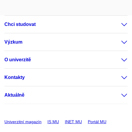
Chci studovat
Výzkum
O univerzitě
Kontakty
Aktuálně
Univerzitní magazín
IS MU
INET MU
Portál MU