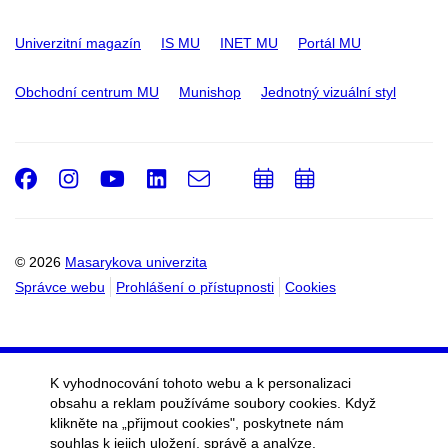
Univerzitní magazín
IS MU
INET MU
Portál MU
Obchodní centrum MU
Munishop
Jednotný vizuální styl
Facebook
Instagram
Youtube
LinkedIn
e-
Přidat
Přidat
Email
mail
do
do
kalendáře
kalendáře
© 2026
Masarykova univerzita
Správce webu
Prohlášení o přístupnosti
Cookies
K vyhodnocování tohoto webu a k personalizaci
obsahu a reklam používáme soubory cookies. Když
klikněte na „přijmout cookies", poskytnete nám
souhlas k jejich uložení, správě a analýze.