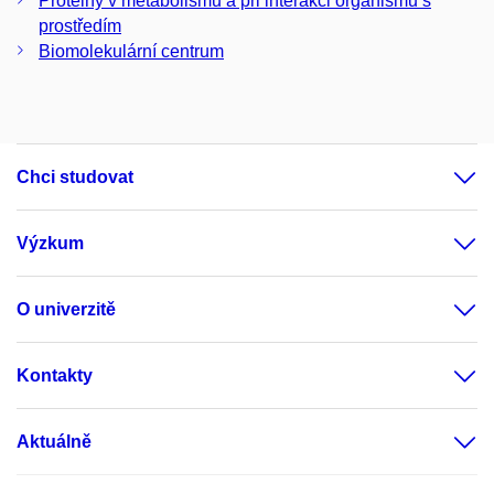
Proteiny v metabolismu a při interakci organismů s
prostředím
Biomolekulární centrum
Chci studovat
Výzkum
O univerzitě
Kontakty
Aktuálně