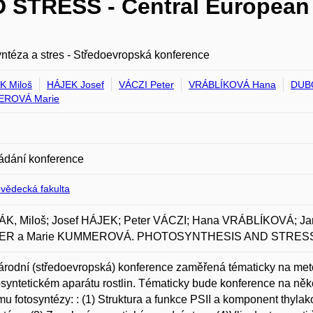
TRESS - Central European
ntéza a stres - Středoevropská konference
 Miloš
HÁJEK Josef
VÁCZI Peter
VRÁBLÍKOVÁ Hana
DUBO
ROVÁ Marie
ádání konference
ovědecká fakulta
K, Miloš; Josef HÁJEK; Peter VÁCZI; Hana VRÁBLÍKOVÁ; J
R a Marie KUMMEROVÁ. PHOTOSYNTHESIS AND STRESS - Ce
rodní (středoevropská) konference zaměřená tématicky na metod
osyntetickém aparátu rostlin. Tématicky bude konference na něko
u fotosyntézy: : (1) Struktura a funkce PSII a komponent thyla