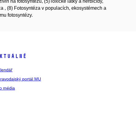
živin na fotosyntézu, (5)Toxické látky a herbicidy,
za , (8) Fotosyntéza v populacích, ekosystémech a
mu fotosyntézy.
ktuálně
lendář
ravodajský portál MU
o média