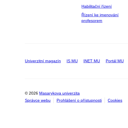
Habilitační řízení
Řízení ke jmenování
profesorem
Univerzitní magazín
IS MU
INET MU
Portál MU
© 2026
Masarykova univerzita
Správce webu
Prohlášení o přístupnosti
Cookies