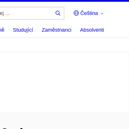
Čeština
Hledej
...
ně
Studující
Zaměstnanci
Absolventi