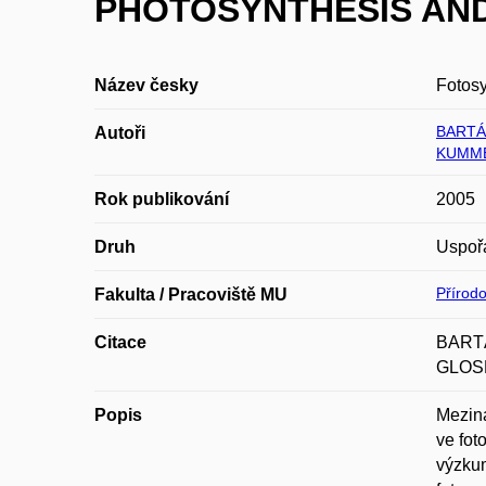
PHOTOSYNTHESIS AND S
Název česky
Fotosy
BARTÁK
Autoři
KUMME
Rok publikování
2005
Druh
Uspoř
Přírod
Fakulta / Pracoviště MU
Citace
BARTÁ
GLOSE
Popis
Meziná
ve fot
výzkum