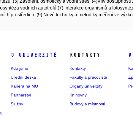
ntézu, (3) Zasolení, osmotický a vodní stres, (4)Vliv dostupnosti 
tosyntéza vodních autotrofů (7) Interakce organismů a fotosynté
ních prostředích, (9) Nové techniky a metodiky měření ve výzku
O univerzitě
Kontakty
A
Kdo jsme
Kontakty
Ka
Úřední deska
Fakulty a pracoviště
Zp
Kariéra na MU
Orgány univerzity
Pr
Partnerství
Knihovny
Služby
Budovy a místnosti
a