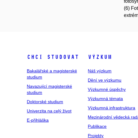
fotosy
(6) Fo
extrém
Chci studovat
Výzkum
Bakalářské a magisterské
Náš výzkum
studium
Dění ve výzkumu
Navazující magisterské
Výzkumné úspěchy
studium
Výzkumná témata
Doktorské studium
Výzkumná infrastruktura
Univerzita na celý život
Mezinárodní vědecká rad
E-přihláška
Publikace
Projekty