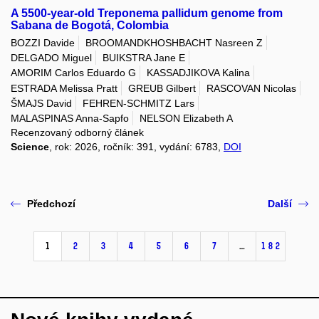
A 5500-year-old Treponema pallidum genome from
Sabana de Bogotá, Colombia
BOZZI Davide
BROOMANDKHOSHBACHT Nasreen Z
DELGADO Miguel
BUIKSTRA Jane E
AMORIM Carlos Eduardo G
KASSADJIKOVA Kalina
ESTRADA Melissa Pratt
GREUB Gilbert
RASCOVAN Nicolas
ŠMAJS David
FEHREN-SCHMITZ Lars
MALASPINAS Anna-Sapfo
NELSON Elizabeth A
Recenzovaný odborný článek
Science
, rok: 2026, ročník: 391, vydání: 6783,
DOI
Předchozí
Další
1
2
3
4
5
6
7
…
182