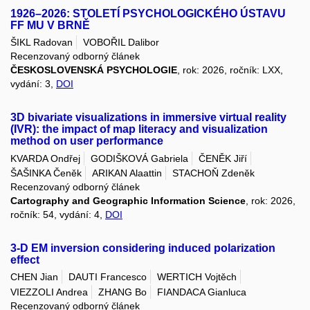
1926–2026: STOLETÍ PSYCHOLOGICKÉHO ÚSTAVU
FF MU V BRNĚ
ŠIKL Radovan
VOBOŘIL Dalibor
Recenzovaný odborný článek
ČESKOSLOVENSKÁ PSYCHOLOGIE
, rok: 2026, ročník: LXX,
vydání: 3,
DOI
3D bivariate visualizations in immersive virtual reality
(IVR): the impact of map literacy and visualization
method on user performance
KVARDA Ondřej
GODIŠKOVÁ Gabriela
ČENĚK Jiří
ŠAŠINKA Čeněk
ARIKAN Alaattin
STACHOŇ Zdeněk
Recenzovaný odborný článek
Cartography and Geographic Information Science
, rok: 2026,
ročník: 54, vydání: 4,
DOI
3-D EM inversion considering induced polarization
effect
CHEN Jian
DAUTI Francesco
WERTICH Vojtěch
VIEZZOLI Andrea
ZHANG Bo
FIANDACA Gianluca
Recenzovaný odborný článek