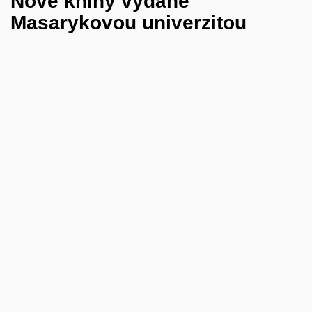
Nové knihy vydané
Masarykovou univerzitou