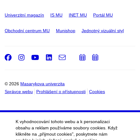
Univerzitní magazín
IS MU
INET MU
Portál MU
Obchodní centrum MU
Munishop
Jednotný vizuální styl
Facebook
Instagram
Youtube
LinkedIn
e-
Přidat
Přidat
Email
mail
do
do
kalendáře
kalendáře
© 2026
Masarykova univerzita
Správce webu
Prohlášení o přístupnosti
Cookies
K vyhodnocování tohoto webu a k personalizaci
obsahu a reklam používáme soubory cookies. Když
klikněte na „přijmout cookies", poskytnete nám