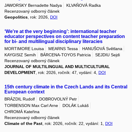
JAWORSKY Bernadette Nadya
KLVAŇOVÁ Radka
Recenzovaný odborný článek
Geopolitics
, rok: 2026,
DOI
‘We're at the very beginning’: international teacher
educator perspectives on content teacher preparation
for bi- and multilingual disciplinary literacies
MORTIMORE Louisa
MEARNS Tessa
HANUŠOVÁ Světlana
KAYGISIZ Semih
BÁRCENA-TOYOS Patricia
SEJDIU Sejdi
Recenzovaný odborný článek
JOURNAL OF MULTILINGUAL AND MULTICULTURAL
DEVELOPMENT
, rok: 2026, ročník: 47, vydání: 4,
DOI
15th century climate in the Czech Lands and its Central
European context
BRÁZDIL Rudolf
DOBROVOLNÝ Petr
TORBENSON Max Carl Arne
DOLÁK Lukáš
CHROMÁ Kateřina
Recenzovaný odborný článek
Climate of the Past
, rok: 2026, ročník: 22, vydání: 1,
DOI