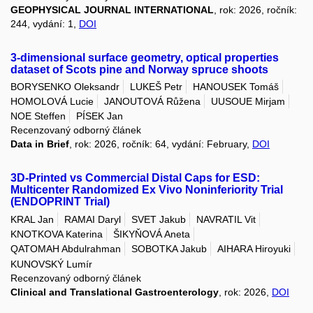
GEOPHYSICAL JOURNAL INTERNATIONAL
, rok: 2026, ročník:
244, vydání: 1,
DOI
3-dimensional surface geometry, optical properties
dataset of Scots pine and Norway spruce shoots
BORYSENKO Oleksandr
LUKEŠ Petr
HANOUSEK Tomáš
HOMOLOVÁ Lucie
JANOUTOVÁ Růžena
UUSOUE Mirjam
NOE Steffen
PÍSEK Jan
Recenzovaný odborný článek
Data in Brief
, rok: 2026, ročník: 64, vydání: February,
DOI
3D-Printed vs Commercial Distal Caps for ESD:
Multicenter Randomized Ex Vivo Noninferiority Trial
(ENDOPRINT Trial)
KRAL Jan
RAMAI Daryl
SVET Jakub
NAVRATIL Vit
KNOTKOVA Katerina
ŠIKYŇOVÁ Aneta
QATOMAH Abdulrahman
SOBOTKA Jakub
AIHARA Hiroyuki
KUNOVSKÝ Lumír
Recenzovaný odborný článek
Clinical and Translational Gastroenterology
, rok: 2026,
DOI