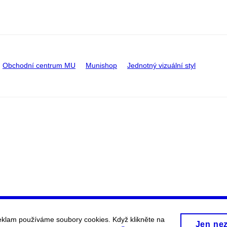
Obchodní centrum MU
Munishop
Jednotný vizuální styl
eklam používáme soubory cookies. Když klikněte na
Jen ne