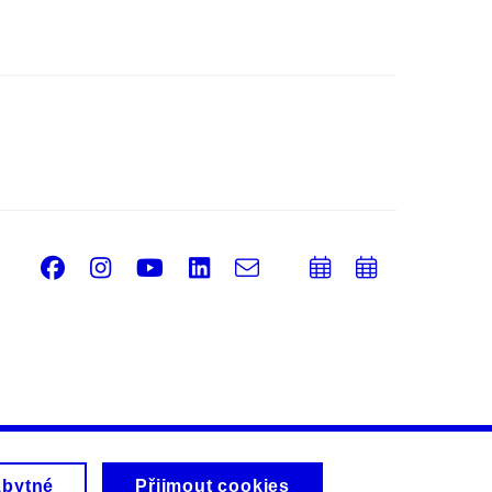
Facebook
Instagram
Youtube
LinkedIn
e-
Přidat
Přidat
Email
mail
do
do
kalendáře
kalendá
zbytné
Přijmout cookies