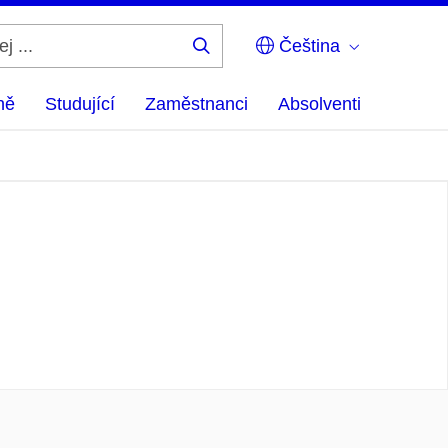
Čeština
Hledej
...
ně
Studující
Zaměstnanci
Absolventi