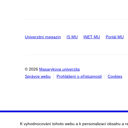
Univerzitní magazín
IS MU
INET MU
Portál MU
© 2026
Masarykova univerzita
Správce webu
Prohlášení o přístupnosti
Cookies
K vyhodnocování tohoto webu a k personalizaci obsahu a r