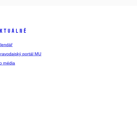
ktuálně
lendář
ravodajský portál MU
o média