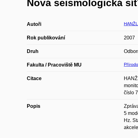
Nová seismologická síť
HANŽL
Autoři
Rok publikování
2007
Druh
Odbor
Přírod
Fakulta / Pracoviště MU
Citace
HANŽL
monito
číslo 7
Popis
Zpráva
5 mode
Hz. St
akcele