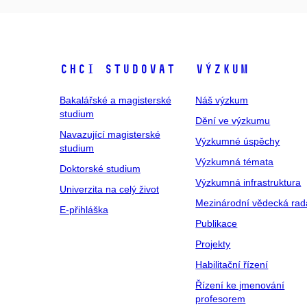
Chci studovat
Výzkum
Bakalářské a magisterské
Náš výzkum
studium
Dění ve výzkumu
Navazující magisterské
Výzkumné úspěchy
studium
Výzkumná témata
Doktorské studium
Výzkumná infrastruktura
Univerzita na celý život
Mezinárodní vědecká rad
E-přihláška
Publikace
Projekty
Habilitační řízení
Řízení ke jmenování
profesorem