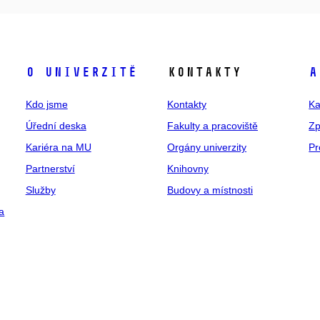
O univerzitě
Kontakty
A
Kdo jsme
Kontakty
Ka
Úřední deska
Fakulty a pracoviště
Zp
Kariéra na MU
Orgány univerzity
Pr
Partnerství
Knihovny
Služby
Budovy a místnosti
a