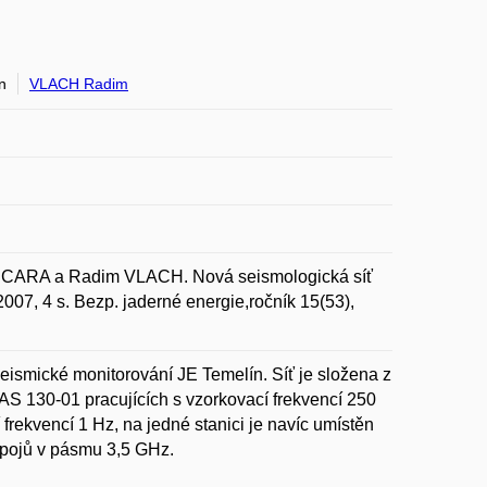
n
VLACH Radim
ARA a Radim VLACH. Nová seismologická síť
2007, 4 s. Bezp. jaderné energie,ročník 15(53),
eismické monitorování JE Temelín. Síť je složena z
S 130-01 pracujících s vzorkovací frekvencí 250
frekvencí 1 Hz, na jedné stanici je navíc umístěn
spojů v pásmu 3,5 GHz.