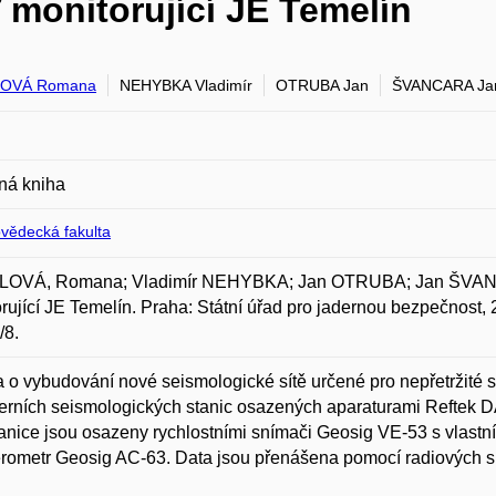
 monitorující JE Temelín
OVÁ Romana
NEHYBKA Vladimír
OTRUBA Jan
ŠVANCARA Ja
ná kniha
ovědecká fakulta
OVÁ, Romana; Vladimír NEHYBKA; Jan OTRUBA; Jan ŠVANC
rující JE Temelín. Praha: Státní úřad pro jadernou bezpečnost, 
/8.
 o vybudování nové seismologické sítě určené pro nepřetržité s
rních seismologických stanic osazených aparaturami Reftek DA
anice jsou osazeny rychlostními snímači Geosig VE-53 s vlastní 
rometr Geosig AC-63. Data jsou přenášena pomocí radiových 