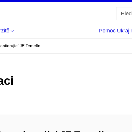
zitě
Pomoc Ukraji
onitorující JE Temelín
aci