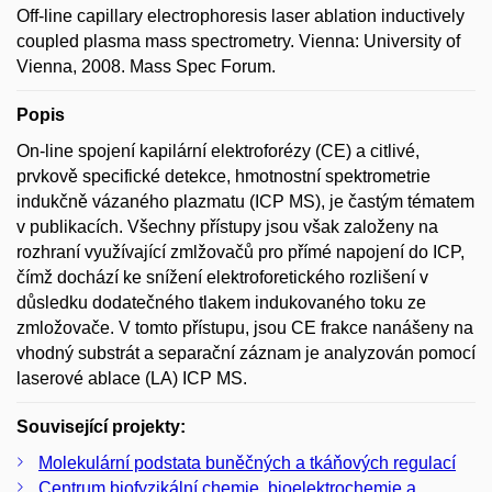
Off-line capillary electrophoresis laser ablation inductively
coupled plasma mass spectrometry. Vienna: University of
Vienna, 2008. Mass Spec Forum.
Popis
On-line spojení kapilární elektroforézy (CE) a citlivé,
prvkově specifické detekce, hmotnostní spektrometrie
indukčně vázaného plazmatu (ICP MS), je častým tématem
v publikacích. Všechny přístupy jsou však založeny na
rozhraní využívající zmlžovačů pro přímé napojení do ICP,
čímž dochází ke snížení elektroforetického rozlišení v
důsledku dodatečného tlakem indukovaného toku ze
zmložovače. V tomto přístupu, jsou CE frakce nanášeny na
vhodný substrát a separační záznam je analyzován pomocí
laserové ablace (LA) ICP MS.
Související projekty:
Molekulární podstata buněčných a tkáňových regulací
Centrum biofyzikální chemie, bioelektrochemie a