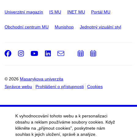
Univerzitní magazín
IS MU
INET MU
Portál MU
Obchodní centrum MU
Munishop
Jednotný vizuální styl
Facebook
Instagram
Youtube
LinkedIn
e-
Přidat
Přidat
Email
mail
do
do
kalendáře
kalendáře
© 2026
Masarykova univerzita
Správce webu
Prohlášení o přístupnosti
Cookies
K vyhodnocování tohoto webu a k personalizaci
obsahu a reklam používáme soubory cookies. Když
klikněte na „přijmout cookies", poskytnete nám
souhlas k jejich uložení, správě a analýze.