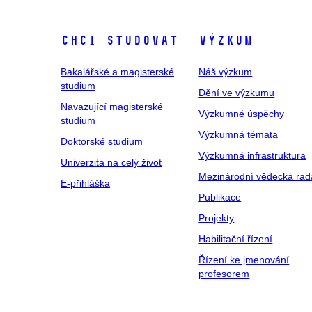
Chci studovat
Výzkum
Bakalářské a magisterské
Náš výzkum
studium
Dění ve výzkumu
Navazující magisterské
Výzkumné úspěchy
studium
Výzkumná témata
Doktorské studium
Výzkumná infrastruktura
Univerzita na celý život
Mezinárodní vědecká rad
E-přihláška
Publikace
Projekty
Habilitační řízení
Řízení ke jmenování
profesorem