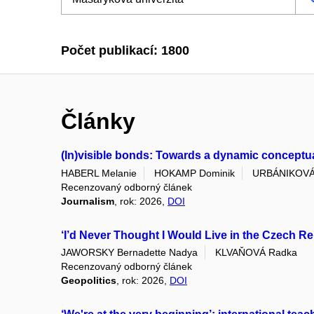
Počet publikací: 1800
Články
(In)visible bonds: Towards a dynamic conceptuali
HABERL Melanie
HOKAMP Dominik
URBÁNIKOVÁ
Recenzovaný odborný článek
Journalism
, rok: 2026,
DOI
‘I’d Never Thought I Would Live in the Czech Re
JAWORSKY Bernadette Nadya
KLVAŇOVÁ Radka
Recenzovaný odborný článek
Geopolitics
, rok: 2026,
DOI