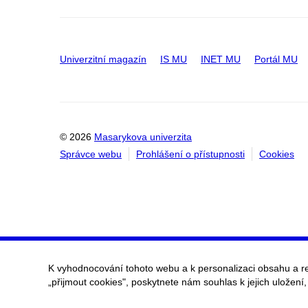
Univerzitní magazín
IS MU
INET MU
Portál MU
© 2026
Masarykova univerzita
Správce webu
Prohlášení o přístupnosti
Cookies
K vyhodnocování tohoto webu a k personalizaci obsahu a r
„přijmout cookies", poskytnete nám souhlas k jejich uložení