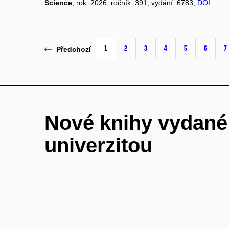
Science
, rok: 2026, ročník: 391, vydání: 6783,
DOI
1
2
3
4
5
6
7
Předchozí
Nové knihy vydan
univerzitou