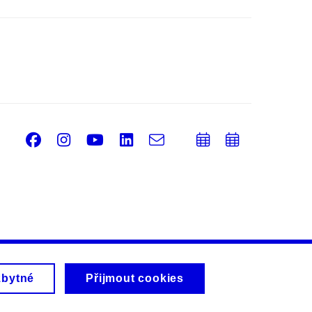
Facebook
Instagram
Youtube
LinkedIn
e-
Přidat
Přidat
Email
mail
do
do
kalendáře
kalendá
zbytné
Přijmout cookies