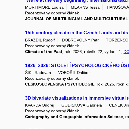
‘We're at the very beginning’: international teac
MORTIMORE Louisa
MEARNS Tessa
HANUŠOVÁ 
Recenzovaný odborný článek
JOURNAL OF MULTILINGUAL AND MULTICULTURA
15th century climate in the Czech Lands and it
BRÁZDIL Rudolf
DOBROVOLNÝ Petr
TORBENSON 
Recenzovaný odborný článek
Climate of the Past
, rok: 2026, ročník: 22, vydání: 1,
DO
1926–2026: STOLETÍ PSYCHOLOGICKÉHO ÚS
ŠIKL Radovan
VOBOŘIL Dalibor
Recenzovaný odborný článek
ČESKOSLOVENSKÁ PSYCHOLOGIE
, rok: 2026, ročník
3D bivariate visualizations in immersive virtual
KVARDA Ondřej
GODIŠKOVÁ Gabriela
ČENĚK Jiř
Recenzovaný odborný článek
Cartography and Geographic Information Science
, r