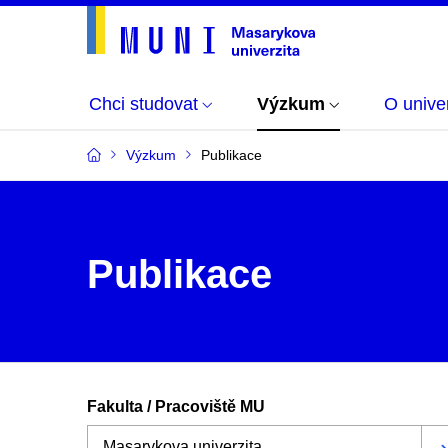
Chci studovat
Výzkum
O univer
Výzkum
Publikace
Publikace
Fakulta / Pracoviště MU