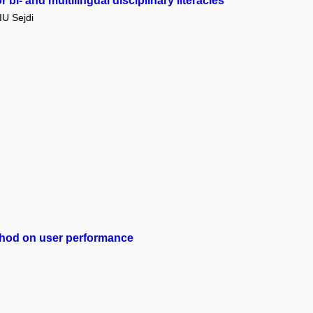
bi- and multilingual disciplinary literacies
U Sejdi
method on user performance