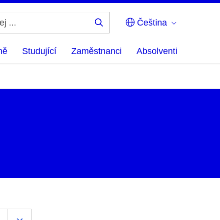
Čeština
Hledej
...
ně
Studující
Zaměstnanci
Absolventi