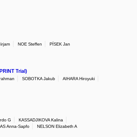
irjam
NOE Steffen
PÍSEK Jan
PRINT Trial)
rahman
SOBOTKA Jakub
AIHARA Hiroyuki
rdo G
KASSADJIKOVA Kalina
AS Anna-Sapfo
NELSON Elizabeth A