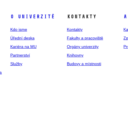
O univerzitě
Kontakty
A
Kdo jsme
Kontakty
Ka
Úřední deska
Fakulty a pracoviště
Zp
Kariéra na MU
Orgány univerzity
Pr
Partnerství
Knihovny
Služby
Budovy a místnosti
a