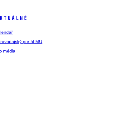
ktuálně
lendář
ravodajský portál MU
o média