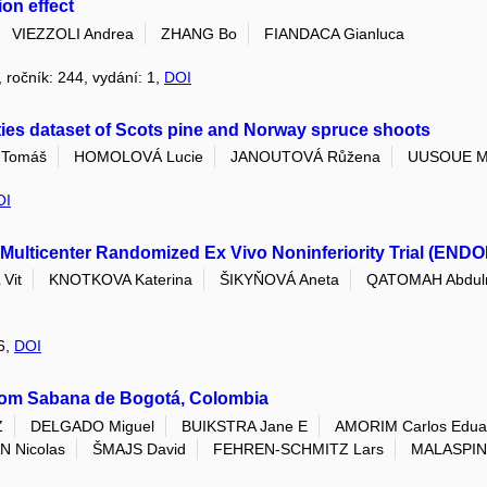
on effect
VIEZZOLI Andrea
ZHANG Bo
FIANDACA Gianluca
, ročník: 244, vydání: 1,
DOI
ties dataset of Scots pine and Norway spruce shoots
Tomáš
HOMOLOVÁ Lucie
JANOUTOVÁ Růžena
UUSOUE M
OI
Multicenter Randomized Ex Vivo Noninferiority Trial (ENDO
Vit
KNOTKOVA Katerina
ŠIKYŇOVÁ Aneta
QATOMAH Abdul
26,
DOI
rom Sabana de Bogotá, Colombia
Z
DELGADO Miguel
BUIKSTRA Jane E
AMORIM Carlos Edua
 Nicolas
ŠMAJS David
FEHREN-SCHMITZ Lars
MALASPIN