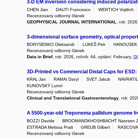
3-D EM inversion considering induced polarizati
CHEN Jian
DAUTI Francesco
WERTICH Vojtěch
Recenzovaný odborný článek
GEOPHYSICAL JOURNAL INTERNATIONAL
, rok: 2026
3-dimensional surface geometry, optical proper
BORYSENKO Oleksandr
LUKEŠ Petr
HANOUSEK 
Recenzovaný odborný článek
Data in Brief
, rok: 2026, ročník: 64, vydání: February,
D
3D-Printed vs Commercial Distal Caps for ESD: 
KRAL Jan
RAMAI Daryl
SVET Jakub
NAVRATIL 
KUNOVSKÝ Lumír
Recenzovaný odborný článek
Clinical and Translational Gastroenterology
, rok: 20
A 5500-year-old Treponema pallidum genome f
BOZZI Davide
BROOMANDKHOSHBACHT Nasreen 
ESTRADA Melissa Pratt
GREUB Gilbert
RASCOVAN
Recenzovaný odborný článek