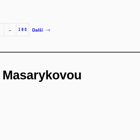
…
180
Další
é Masarykovou