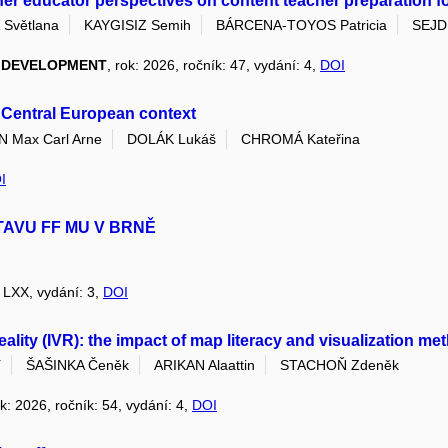
her educator perspectives on content teacher preparation for 
Světlana
KAYGISIZ Semih
BÁRCENA-TOYOS Patricia
SEJDI
L DEVELOPMENT
, rok: 2026, ročník: 47, vydání: 4,
DOI
s Central European context
Max Carl Arne
DOLÁK Lukáš
CHROMÁ Kateřina
I
TAVU FF MU V BRNĚ
: LXX, vydání: 3,
DOI
 reality (IVR): the impact of map literacy and visualization 
í
ŠAŠINKA Čeněk
ARIKAN Alaattin
STACHOŇ Zdeněk
ok: 2026, ročník: 54, vydání: 4,
DOI