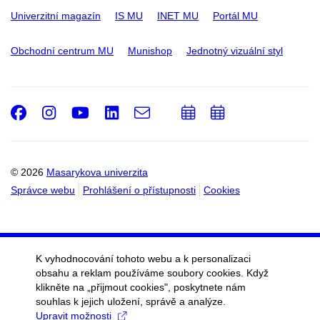
Univerzitní magazín
IS MU
INET MU
Portál MU
Obchodní centrum MU
Munishop
Jednotný vizuální styl
Facebook
Instagram
Youtube
LinkedIn
e-
Přidat
Přidat
Email
mail
do
do
kalendáře
kalendáře
© 2026
Masarykova univerzita
Správce webu
Prohlášení o přístupnosti
Cookies
K vyhodnocování tohoto webu a k personalizaci
obsahu a reklam používáme soubory cookies. Když
klikněte na „přijmout cookies", poskytnete nám
souhlas k jejich uložení, správě a analýze.
Upravit možnosti