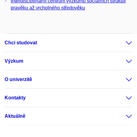
Interdisciplinární centrum výzkumů sociálních struktur
pravěku až vrcholného středověku
Chci studovat
Výzkum
O univerzitě
Kontakty
Aktuálně