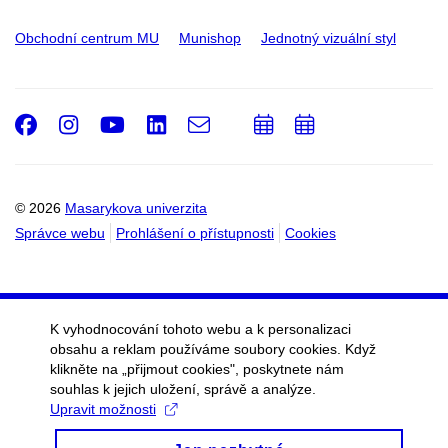
Obchodní centrum MU
Munishop
Jednotný vizuální styl
Facebook
Instagram
Youtube
LinkedIn
e-
Přidat
Přidat
Email
mail
do
do
kalendáře
kalendáře
© 2026
Masarykova univerzita
Správce webu
Prohlášení o přístupnosti
Cookies
K vyhodnocování tohoto webu a k personalizaci
obsahu a reklam používáme soubory cookies. Když
klikněte na „přijmout cookies", poskytnete nám
souhlas k jejich uložení, správě a analýze.
Upravit možnosti