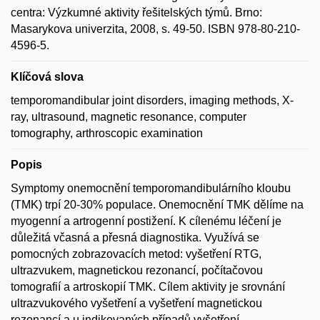
centra: Výzkumné aktivity řešitelských týmů. Brno:
Masarykova univerzita, 2008, s. 49-50. ISBN 978-80-210-
4596-5.
Klíčová slova
temporomandibular joint disorders, imaging methods, X-
ray, ultrasound, magnetic resonance, computer
tomography, arthroscopic examination
Popis
Symptomy onemocnění temporomandibulárního kloubu
(TMK) trpí 20-30% populace. Onemocnění TMK dělíme na
myogenní a artrogenní postižení. K cílenému léčení je
důležitá včasná a přesná diagnostika. Využívá se
pomocných zobrazovacích metod: vyšetření RTG,
ultrazvukem, magnetickou rezonancí, počítačovou
tomografií a artroskopií TMK. Cílem aktivity je srovnání
ultrazvukového vyšetření a vyšetření magnetickou
rezonancí a u indikovaných případů vyšetření