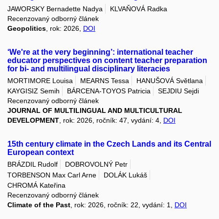
JAWORSKY Bernadette Nadya
KLVAŇOVÁ Radka
Recenzovaný odborný článek
Geopolitics
, rok: 2026,
DOI
‘We're at the very beginning’: international teacher
educator perspectives on content teacher preparation
for bi- and multilingual disciplinary literacies
MORTIMORE Louisa
MEARNS Tessa
HANUŠOVÁ Světlana
KAYGISIZ Semih
BÁRCENA-TOYOS Patricia
SEJDIU Sejdi
Recenzovaný odborný článek
JOURNAL OF MULTILINGUAL AND MULTICULTURAL
DEVELOPMENT
, rok: 2026, ročník: 47, vydání: 4,
DOI
15th century climate in the Czech Lands and its Central
European context
BRÁZDIL Rudolf
DOBROVOLNÝ Petr
TORBENSON Max Carl Arne
DOLÁK Lukáš
CHROMÁ Kateřina
Recenzovaný odborný článek
Climate of the Past
, rok: 2026, ročník: 22, vydání: 1,
DOI