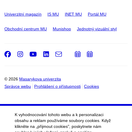
Univerzitní magazín
IS MU
INET MU
Portál MU
Obchodní centrum MU
Munishop
Jednotný vizuální styl
Facebook
Instagram
Youtube
LinkedIn
e-
Přidat
Přidat
Email
mail
do
do
kalendáře
kalendáře
© 2026
Masarykova univerzita
Správce webu
Prohlášení o přístupnosti
Cookies
K vyhodnocování tohoto webu a k personalizaci
obsahu a reklam používáme soubory cookies. Když
klikněte na „přijmout cookies", poskytnete nám