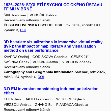
1926–2026: STOLETÍ PSYCHOLOGICKÉHO ÚSTAVU
FF MU V BRNĚ
ŠIKL Radovan
VOBOŘIL Dalibor
Recenzovaný odborný článek
ČESKOSLOVENSKÁ PSYCHOLOGIE
, rok: 2026, ročník: LXX,
vydání: 3,
DOI
3D bivariate visualizations in immersive virtual reality
(IVR): the impact of map literacy and visualization
method on user performance
KVARDA Ondřej
GODIŠKOVÁ Gabriela
ČENĚK Jiří
ŠAŠINKA Čeněk
ARIKAN Alaattin
STACHOŇ Zdeněk
Recenzovaný odborný článek
Cartography and Geographic Information Science
, rok: 2026,
ročník: 54, vydání: 4,
DOI
3-D EM inversion considering induced polarization
effect
CHEN Jian
DAUTI Francesco
WERTICH Vojtěch
VIEZZOLI Andrea
ZHANG Bo
FIANDACA Gianluca
Recenzovaný odborný článek