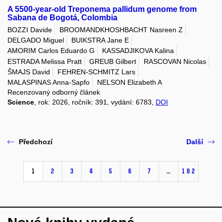
A 5500-year-old Treponema pallidum genome from
Sabana de Bogotá, Colombia
BOZZI Davide
BROOMANDKHOSHBACHT Nasreen Z
DELGADO Miguel
BUIKSTRA Jane E
AMORIM Carlos Eduardo G
KASSADJIKOVA Kalina
ESTRADA Melissa Pratt
GREUB Gilbert
RASCOVAN Nicolas
ŠMAJS David
FEHREN-SCHMITZ Lars
MALASPINAS Anna-Sapfo
NELSON Elizabeth A
Recenzovaný odborný článek
Science
, rok: 2026, ročník: 391, vydání: 6783,
DOI
Předchozí
Další
1
2
3
4
5
6
7
…
182