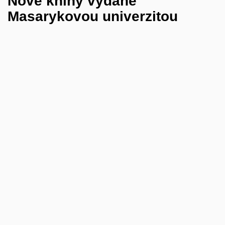
Nové knihy vydané
Masarykovou univerzitou