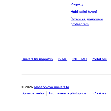
Projekty
Habilitační řízení
Řízení ke jmenování
profesorem
Univerzitní magazín
IS MU
INET MU
Portál MU
© 2026
Masarykova univerzita
Správce webu
Prohlášení o přístupnosti
Cookies