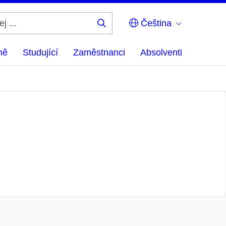
Čeština
Hledej
...
ně
Studující
Zaměstnanci
Absolventi