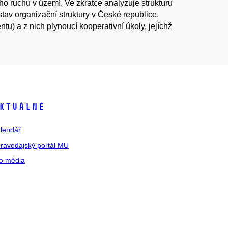
o ruchu v území. Ve zkratce analyzuje strukturu
av organizační struktury v České republice.
u) a z nich plynoucí kooperativní úkoly, jejíchž
ktuálně
lendář
ravodajský portál MU
o média