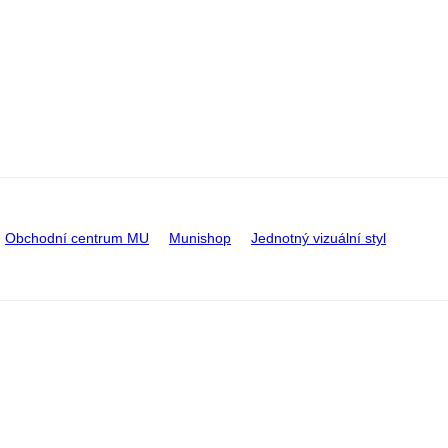
Obchodní centrum MU
Munishop
Jednotný vizuální styl