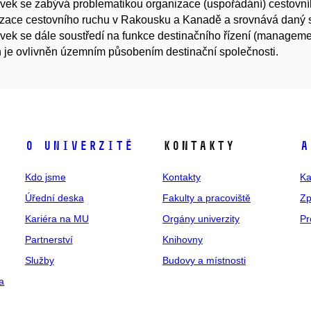
vek se zabývá problematikou organizace (uspořádání) cestovníh
zace cestovního ruchu v Rakousku a Kanadě a srovnává daný st
vek se dále soustředí na funkce destinačního řízení (management
 je ovlivněn územním působením destinační společnosti.
O univerzitě
Kontakty
A
Kdo jsme
Kontakty
Ka
Úřední deska
Fakulty a pracoviště
Zp
Kariéra na MU
Orgány univerzity
Pr
Partnerství
Knihovny
Služby
Budovy a místnosti
a