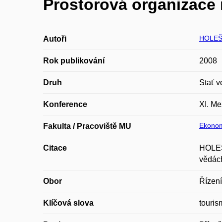
Prostorová organizace 
HOLEŠ
Autoři
Rok publikování
2008
Druh
Stať v
Konference
XI. Me
Ekonom
Fakulta / Pracoviště MU
Citace
HOLEŠI
vědách
Obor
Řízení
Klíčová slova
touris