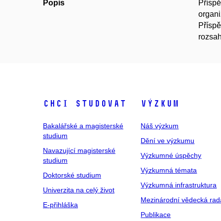
Popis
Příspě
organi
Příspě
rozsah
Chci studovat
Výzkum
Bakalářské a magisterské
Náš výzkum
studium
Dění ve výzkumu
Navazující magisterské
Výzkumné úspěchy
studium
Výzkumná témata
Doktorské studium
Výzkumná infrastruktura
Univerzita na celý život
Mezinárodní vědecká rad
E-přihláška
Publikace