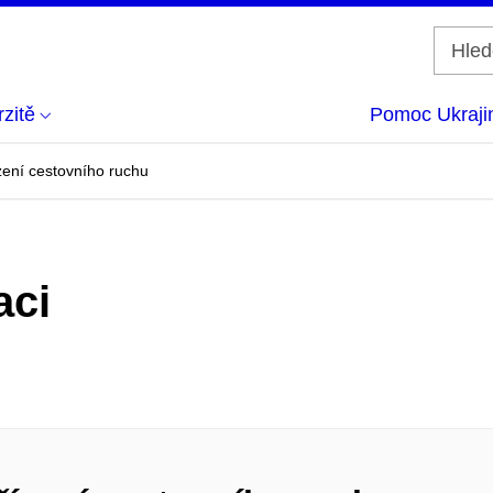
zitě
Pomoc Ukraji
zení cestovního ruchu
aci