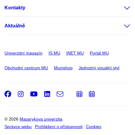
Kontakty
Aktuálně
Univerzitní magazín
IS MU
INET MU
Portál MU
Obchodní centrum MU
Munishop
Jednotný vizuální styl
Facebook
Instagram
Youtube
LinkedIn
e-
Přidat
Přidat
Email
mail
do
do
kalendáře
kalendáře
© 2026
Masarykova univerzita
Správce webu
Prohlášení o přístupnosti
Cookies