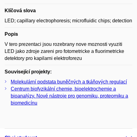
Klíčová slova
LED; capillary electrophoresis; microfluidic chips; detection
Popis
V tero prezentaci jsou rozebrany nove moznosti vyuziti
LED jako zdroje zareni pro fotometricke a fluorimetricke
detektory pro kapilarni elektroforezu
Související projekty:
Molekulární podstata buněčných a tkáňových regulací
Centrum biofyzikální chemie, bioelektrochemie a
bioanalýzy. Nové nástroje pro genomiku, proteomiku a
biomedicínu