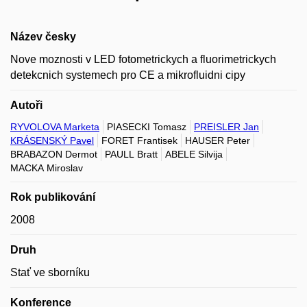
Název česky
Nove moznosti v LED fotometrickych a fluorimetrickych
detekcnich systemech pro CE a mikrofluidni cipy
Autoři
RYVOLOVA Marketa
PIASECKI Tomasz
PREISLER Jan
KRÁSENSKÝ Pavel
FORET Frantisek
HAUSER Peter
BRABAZON Dermot
PAULL Bratt
ABELE Silvija
MACKA Miroslav
Rok publikování
2008
Druh
Stať ve sborníku
Konference