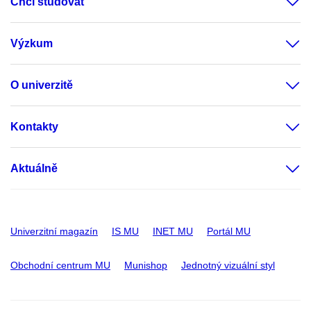
Chci studovat
Výzkum
O univerzitě
Kontakty
Aktuálně
Univerzitní magazín
IS MU
INET MU
Portál MU
Obchodní centrum MU
Munishop
Jednotný vizuální styl