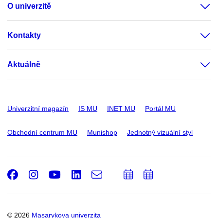
O univerzitě
Kontakty
Aktuálně
Univerzitní magazín
IS MU
INET MU
Portál MU
Obchodní centrum MU
Munishop
Jednotný vizuální styl
Facebook
Instagram
Youtube
LinkedIn
e-
Přidat
Přidat
Email
mail
do
do
kalendáře
kalendáře
© 2026
Masarykova univerzita