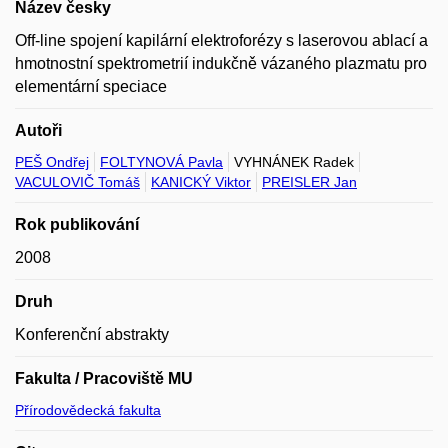
Název česky
Off-line spojení kapilární elektroforézy s laserovou ablací a
hmotnostní spektrometrií indukčně vázaného plazmatu pro
elementární speciace
Autoři
PEŠ Ondřej
FOLTYNOVÁ Pavla
VYHNÁNEK Radek
VACULOVIČ Tomáš
KANICKÝ Viktor
PREISLER Jan
Rok publikování
2008
Druh
Konferenční abstrakty
Fakulta / Pracoviště MU
Přírodovědecká fakulta