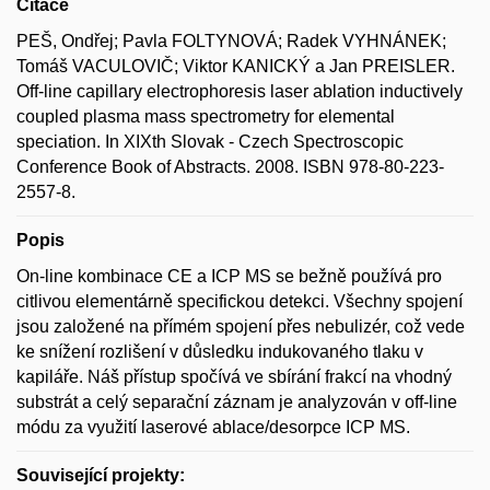
Citace
PEŠ, Ondřej; Pavla FOLTYNOVÁ; Radek VYHNÁNEK;
Tomáš VACULOVIČ; Viktor KANICKÝ a Jan PREISLER.
Off-line capillary electrophoresis laser ablation inductively
coupled plasma mass spectrometry for elemental
speciation. In XIXth Slovak - Czech Spectroscopic
Conference Book of Abstracts. 2008. ISBN 978-80-223-
2557-8.
Popis
On-line kombinace CE a ICP MS se bežně používá pro
citlivou elementárně specifickou detekci. Všechny spojení
jsou založené na přímém spojení přes nebulizér, což vede
ke snížení rozlišení v důsledku indukovaného tlaku v
kapiláře. Náš přístup spočívá ve sbírání frakcí na vhodný
substrát a celý separační záznam je analyzován v off-line
módu za využití laserové ablace/desorpce ICP MS.
Související projekty: